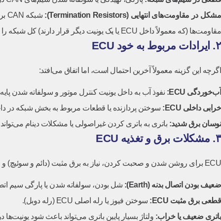
شکل در مقاومت‌های انتهایی
(Termination Resistors):
مقاومت‌ها (که معمولاً داخل ECU یا یک یونیت دیگر قرار دارند) کل شبکه را مختل می‌کند.
۲. ایرادات مربوط به خود ECU
اگرچه این گزینه معمولاً آخرین احتمال است، اما اتفاق می‌افتد:
آب‌خوردگی
ECU:
نفوذ آب به داخل یونیت کنترل موتور و سولفاته شدن پایه‌ه
خرابی داخلی
ECU:
سوختن پردازنده یا قطعات مربوط به بخش شبکه در داخل U
نوسان برق شدید
:
باتری به باتری کردن غیراصولی یا مشکلات دینام می‌تواند به ECU آسیب بز
۳. مشکلات برق و تغذیه ECU
ECU برای روشن شدن و صحبت کردن، نیاز به برق مثبت (دائم و سوئیچ) و اتصال بدنه (منفی) قوی دارد.
ضعیف بودن اتصال بدنه
(Earth):
شل بودن، سولفاته شدن یا پارگی سیم اتصال بدنه اصلی موتور یا 
قطعی برق مثبت
ECU:
سوختن فیوز یا رله اصلی ECU (رله دوبل).
باتری ضعیف یا خراب
:
ولتاژ بسیار پایین باتری می‌تواند باعث شود یونیت‌ها