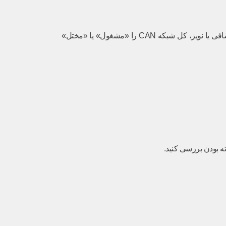
گاهی اوقات، ECU و سیم‌کشی سالم هستند، اما یک یونیت دیگر (مانند ABS، TCU یا حتی رادیو) دچار مشکل داخلی شده و با ارسال سیگنال‌های اضافی یا نویز، کل شبکه CAN را «مشغول» یا «مختل»