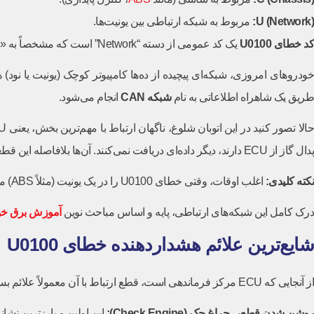
U (Network):
مربوط به شبکه ارتباطی بین یونیت‌ها.
کد
خطای U0100
یک کد عمومی از دسته “Network” است که مشخصاً به «قطع ارتباط با ماژول کنترل موتور/پیشرانه (
ودروهای امروزی، شبکه‌ای پیچیده از ده‌ها کامپیوتر کوچک (یونیت یا نود) هستند. ECU (مغز
طریق یک شاهراه اطلاعاتی به نام
شبکه
CAN
انجام می‌شود.
پدال گاز از ECU دارند، دیگر داده‌ای دریافت نمی‌کنند. آن‌ها بلافاصله این قطعی ارتباط را به‌عنوان خطای U0100 (یا کدهای مشابه مانند
نکته کلیدی
:
اغلب اوقات، وقتی خطای U0100 را در یک یونیت (مثلاً ABS) می‌بینید، لزوماً به معنای خرابی آن یونیت نیست؛ بلکه یعنی آن یونیت «نمی‌تواند» صدای ECU را بشنود.
درک کامل این شبکه‌های ارتباطی، پایه و اساس مباحث نوین
آموزش برق خو
شایع‌ترین علائم هشداردهنده خطای U0100
از آنجایی که ECU مرکز فرماندهی است، قطع ارتباط با آن معمولاً علائم بسیار واضح و شدیدی به همراه دارد:
روشن شدن قطعی چراغ چک
(Check Engine):
این اولین و بارزترین نشا