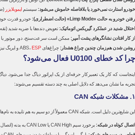
خودرو استارت نمی‌خورد یا بلافاصله خاموش می‌شود
:
سیستم
ایموبلایزر
(ضد
رفتن خودرو به حالت
«Limp Mode» (
حالت اضطراری
):
خودرو قدرت خود را به 
اختلال شدید در عملکرد گیربکس اتوماتیک
:
تعویض دنده‌ها با ضربه شدید (تقه‌زدن) 
از کار افتادن نشانگرهای پشت آمپر
:
ممکن است سرعت‌سنج، دور موتور یا نشا
روشن شدن هم‌زمان چندین چراغ هشدار
:
چراغ‌های ABS،
ESP
و ایربگ نیز
چرا کد خطای U0100 فعال می‌شود؟
تجربه ما نشان می‌دهد که دلایل اصلی به چند دسته تقسیم می‌شوند:
۱. مشکلات شبکه CAN
این شایع‌ترین دلیل است. شبکه CAN معمولاً از دو سیم به هم تابیده به نام‌های
اتصال کوتاه در شبکه
:
برخورد سیم CAN High یا CAN Low به بدنه (اتصال منفی) یا برق مثبت.
قطعی در سیم‌های شبکه
:
پارگی، لهیدگی یا سولفاته شدن سیم‌های CAN در طول مسیر.