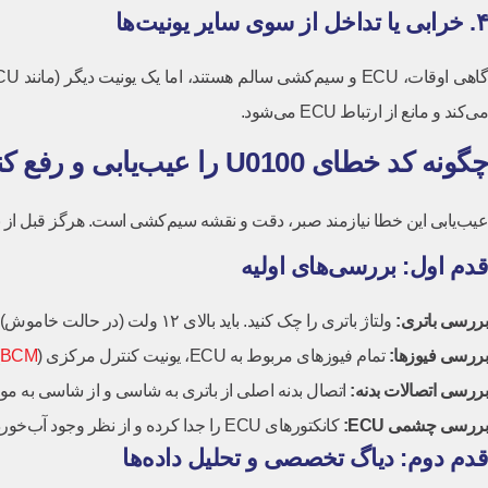
۴. خرابی یا تداخل از سوی سایر یونیت‌ها
می‌کند و مانع از ارتباط ECU می‌شود.
چگونه کد خطای U0100 را عیب‌یابی و رفع کنیم؟
عیب‌یابی این خطا نیازمند صبر، دقت و نقشه سیم‌کشی است. هرگز قبل از بررسی‌های دقیق، ECU را 
قدم اول: بررسی‌های اولیه
بررسی باتری
:
ولتاژ باتری را چک کنید. باید بالای ۱۲ ولت (در حالت خاموش) و حدود ۱۴ ولت (در حالت روشن) باشد. اتصالات سر باتری را از نظر سولفاته بودن بررسی کنید.
بررسی فیوزها
:
تمام فیوزهای مربوط به ECU، یونیت کنترل مرکزی (
BCM
بررسی اتصالات بدنه
:
اتصال بدنه اصلی از باتری به شاسی و از شاسی به موتور 
بررسی چشمی
ECU:
کانکتورهای ECU را جدا کرده و از نظر وجود آب‌خوردگی، سولفاتگی یا پین‌های کج شده به‌دقت بازرسی کنید.
قدم دوم: دیاگ تخصصی و تحلیل داده‌ها