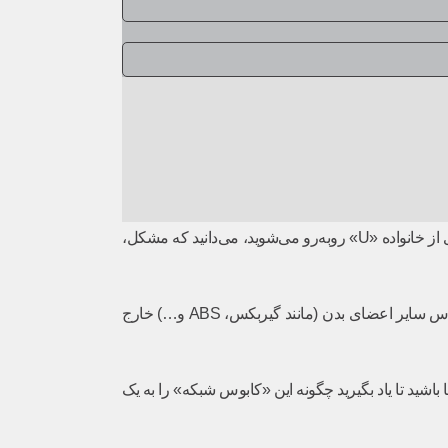
خودرو، همیشه برای راننده نگران‌کننده و برای تعمیرکار، یک چالش جدید است. اما وقتی دستگاه دیاگ را وصل می‌کنید و با کدی از خانواده «U» روبه‌رو می‌شوید، می‌دانید که مشکل،
) قطع شده است.» این اتفاق، مانند این است که مغز خودرو (ECU) ناگهان از دسترس سایر اعضای بدن (مانند گیربکس، ABS و…) خارج
اشید تا یاد بگیرید چگونه این «کابوس شبکه» را به یک