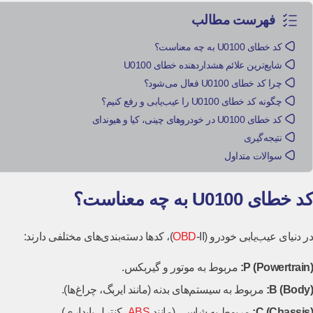
فهرست مطالب
کد خطای U0100 به چه معناست؟
شایع‌ترین علائم هشداردهنده خطای U0100
چرا کد خطای U0100 فعال می‌شود؟
چگونه کد خطای U0100 را عیب‌یابی و رفع کنیم؟
کد خطای U0100 در خودروهای چینی، کیا و هیوندای
نتیجه‌گیری
سوالات متداول
کد خطای U0100 به چه معناست؟
در دنیای عیب‌یابی خودرو (
-II)، کدها دسته‌بندی‌های مختلفی دارند:
OBD
P (Powertrain):
مربوط به موتور و گیربکس.
B (Body):
مربوط به سیستم‌های بدنه (مانند ایربگ، چراغ‌ها).
C (Chassis):
مربوط به شاسی (مانند
ABS
، کنترل پایداری).