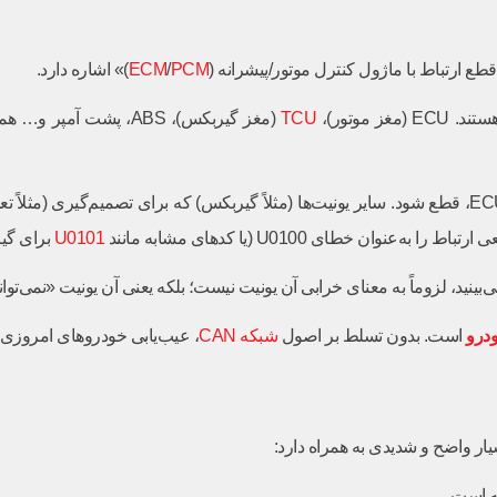
PCM
/
ECM
)» اشاره دارد.
 موتور)،
TCU
(مغز گیربکس)، ABS، پشت 
حالا تصور کنید در این اتوبان شلوغ، ناگهان ارتباط با مهم‌ترین بخش، یعنی ECU، قطع شود. سایر یونیت‌ها (مثلاً گیرب
U0101
برای گیر
درو
است. بدون تسلط بر اصول
شبکه CAN
، عیب‌یابی خودروهای امروزی 
نه است.