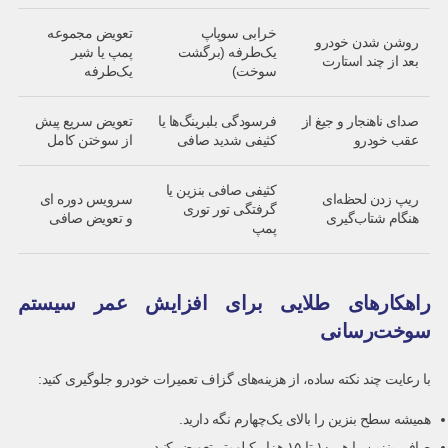
خرابی سوپاپ
تعویض مجموعه
روشن شدن خودرو
یک‌طرفه (برگشت
پمپ یا شیر
بعد از چند استارت
سوخت)
یک‌طرفه
صدای ناهنجار و جیغ از
فرسودگی بلبرینگ‌ها یا
تعویض سریع پیش
عقب خودرو
کثیفی شدید صافی
از سوختن کامل
کثیفی صافی بنزین یا
ریپ زدن لحظه‌ای
سرویس دوره ای
گرفتگی تور توری
هنگام شتاب‌گیری
و تعویض صافی
پمپ
راهکارهای طلایی برای افزایش عمر سیستم
سوخت‌رسانی
با رعایت چند نکته ساده، از هزینه‌های گزاف تعمیرات خودرو جلوگیری کنید:
همیشه سطح بنزین را بالای یک‌چهارم نگه دارید.
صافی بنزین را هر ۱۰ تا ۱۵ هزار کیلومتر تعویض کنید.