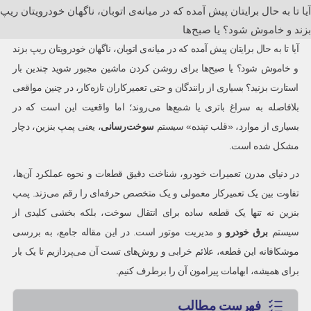
آیا تا به حال برایتان پیش آمده که در میانه‌ی اتوبان، ناگهان خودرویتان ریپ
بزند و خاموش شود؟ یا صبح‌ها
آیا تا به حال برایتان پیش آمده که در میانه‌ی اتوبان، ناگهان خودرویتان ریپ بزند
و خاموش شود؟ یا صبح‌ها برای روشن کردن ماشین مجبور شوید چندین بار
استارت بزنید؟ بسیاری از رانندگان و حتی تعمیرکاران تازه‌کار، در چنین مواقعی
بلافاصله به سراغ باتری یا شمع‌ها می‌روند؛ اما واقعیت این است که در
بسیاری از موارد، «قلب تپنده» سیستم
سوخت‌رسانی
، یعنی پمپ بنزین، دچار
مشکل شده است.
در دنیای مدرن تعمیرات خودرو، شناخت دقیق قطعات و نحوه عملکرد آن‌ها،
تفاوت بین یک تعمیرکار معمولی و یک متخصص حرفه‌ای را رقم می‌زند. پمپ
بنزین نه تنها یک قطعه ساده برای انتقال سوخت، بلکه بخشی کلیدی از
سیستم
برق خودرو
و مدیریت موتور است. در این مقاله جامع، به بررسی
موشکافانه این قطعه، علائم خرابی و روش‌های تست آن می‌پردازیم تا یک بار
برای همیشه، ابهامات پیرامون آن را برطرف کنیم.
فهرست مطالب