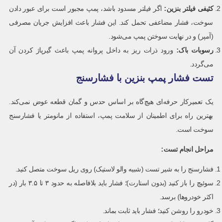
کثیفی فیلتر بنزین
:
اگر فیلتر مسدود باشد، پمپ مجبور است برای عبور دادن
سوخت، فشار مضاعفی تحمل کند. این فشار باعث افزایش جریان مصرفی
(آمپر) و در نهایت سوختن پمپ می‌شود.
رسوبات باک
:
ورود ذرات ریز به داخل پروانه پمپ باعث گیرپاژ کردن آن
می‌گردد.
تست فشار پمپ بنزین با فشارسنج
یک تعمیرکار حرفه‌ای هیچ‌گاه بر اساس حدس و گمان قطعه عوض نمی‌کند.
بهترین راه برای اطمینان از سلامت پمپ، استفاده از مانومتر یا فشارسنج
سوخت است.
مراحل انجام تست
:
فشارسنج را به شیر تست (شبیه والو لاستیک) روی ریل سوخت متصل کنید.
سوئیچ را باز کنید (بدون استارت)؛ فشار باید بلافاصله به حدود ۳ تا ۳.۵ بار (در
اکثر خودروها) برسد.
خودرو را روشن کنید؛ فشار باید ثابت بماند.