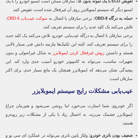
تعویض
ECU
با یک نمونه بدون کد
:
سارقان ممکن است ایسیو خودرو را با یک
ایسیو دیگر که سیستم ایموبلایزر روی آن غیرفعال شده است، تعویض کنند.
حمله به درگاه
OBD-II:
برخی سارقان با اتصال به
سوکت عیب‌یاب OBD-II
،
تلاش می‌کنند یک کلید جدید را برای سیستم تعریف کنند.
برخی سارقان با اتصال به درگاه عیب‌یابی خودرو، تلاش می‌کنند یک کلید جدید
را برای سیستم تعریف کنند. البته این تکنیک‌ها نیازمند دانش فنی بسیار بالایی
هستند و دانستن
روش غیرفعال کردن ایموبلایزر
به شکل غیراصولی و بدون
تجهیزات مناسب، می‌تواند به کامپیوتر خودرو آسیب جدی وارد کند. این
پیچیدگی نشان می‌دهد که ایموبلایزر همچنان یک مانع بسیار جدی برای اکثر
سارقان است.
عیب‌یابی مشکلات رایج سیستم ایموبلایزر
اگر خودروی شما استارت می‌خورد اما روشن نمی‌شود و هم‌زمان چراغ
ایموبلایزر چشمک می‌زند، به احتمال زیاد با یکی از مشکلات زیر روبه‌رو
هستید:
ضعیف بودن باتری خودرو
:
ولتاژ پایین باتری می‌تواند در عملکرد ای سی یو و