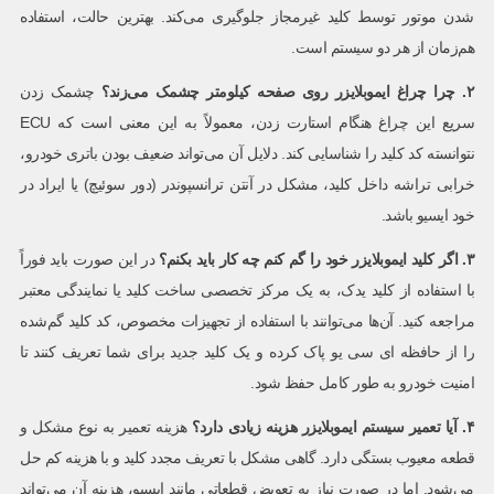
شدن موتور توسط کلید غیرمجاز جلوگیری می‌کند. بهترین حالت، استفاده
هم‌زمان از هر دو سیستم است.
۲
.
چرا چراغ ایموبلایزر روی صفحه کیلومتر چشمک می‌زند؟
چشمک زدن
سریع این چراغ هنگام استارت زدن، معمولاً به این معنی است که ECU
نتوانسته کد کلید را شناسایی کند. دلایل آن می‌تواند ضعیف بودن باتری خودرو،
خرابی تراشه داخل کلید، مشکل در آنتن ترانسپوندر (دور سوئیچ) یا ایراد در
خود ایسیو باشد.
۳
.
اگر کلید ایموبلایزر خود را گم کنم چه کار باید بکنم؟
در این صورت باید فوراً
با استفاده از کلید یدک، به یک مرکز تخصصی ساخت کلید یا نمایندگی معتبر
مراجعه کنید. آن‌ها می‌توانند با استفاده از تجهیزات مخصوص، کد کلید گم‌شده
را از حافظه ای سی یو پاک کرده و یک کلید جدید برای شما تعریف کنند تا
امنیت خودرو به طور کامل حفظ شود.
۴
.
آیا تعمیر سیستم ایموبلایزر هزینه زیادی دارد؟
هزینه تعمیر به نوع مشکل و
قطعه معیوب بستگی دارد. گاهی مشکل با تعریف مجدد کلید و با هزینه کم حل
می‌شود. اما در صورت نیاز به تعویض قطعاتی مانند ایسیو، هزینه آن می‌تواند