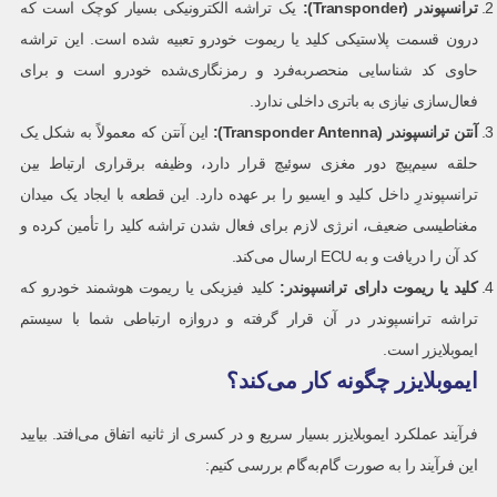
ترانسپوندر
(Transponder):
یک تراشه الکترونیکی بسیار کوچک است که
درون قسمت پلاستیکی کلید یا ریموت خودرو تعبیه شده است. این تراشه
حاوی کد شناسایی منحصربه‌فرد و رمزنگاری‌شده خودرو است و برای
فعال‌سازی نیازی به باتری داخلی ندارد.
آنتن ترانسپوندر
(Transponder Antenna):
این آنتن که معمولاً به شکل یک
حلقه سیم‌پیچ دور مغزی سوئیچ قرار دارد، وظیفه برقراری ارتباط بین
ترانسپوندرِ داخل کلید و ایسیو را بر عهده دارد. این قطعه با ایجاد یک میدان
مغناطیسی ضعیف، انرژی لازم برای فعال شدن تراشه کلید را تأمین کرده و
کد آن را دریافت و به ECU ارسال می‌کند.
کلید یا ریموت دارای ترانسپوندر
:
کلید فیزیکی یا ریموت هوشمند خودرو که
تراشه ترانسپوندر در آن قرار گرفته و دروازه ارتباطی شما با سیستم
ایموبلایزر است.
ایموبلایزر چگونه کار می‌کند؟
فرآیند عملکرد ایموبلایزر بسیار سریع و در کسری از ثانیه اتفاق می‌افتد. بیایید
این فرآیند را به صورت گام‌به‌گام بررسی کنیم: