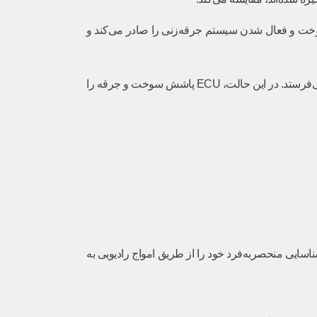
) ارسال می‌کند. ECU پس از دریافت این مجوز، اجازه پاشش سوخت و فعال شدن سیستم جرقه‌زنی را صادر می‌کند و
اما اگر کد مطابقت نداشته باشد (مثلاً استفاده از یک کلید کپی‌شده بدون چیپ یا کلیدی که برای خودرو تعریف نشده)، ICU پیام “عدم تأیید” را به ECU می‌فرستد. در این حالت، ECU پاشش سوخت و جرقه را
اسایی منحصربه‌فرد خود را از طریق امواج رادیویی به