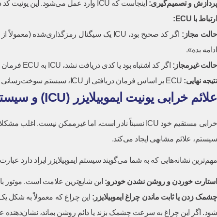
پردازش و تصمیم‌گیری
:
اینجاست که ICU وارد عمل می‌شود. این یونیت کد دریافتی را با لیست کدهای مجاز در حافظه خود (که در فرآیند تعریف سوئیچ ذخیره شده‌اند) چک می‌کند.
ارتباط با
ECU:
الت مجاز
:
اگر کد صحیح بود، ICU یک سیگنال رمزگذاری‌شده (معمولاً از طریق
ادامه بده».
حالت غیرمجاز
:
اگر کد اشتباه بود یا کدی دریافت نشد، ICU به ECU فرمان می‌دهد: «دسترسی غیرمجاز، سیستم را قفل کن».
نتیجه نهایی
:
ECU بر اساس فرمان دریافتی از ICU، سیستم سوخت‌رسانی و جرقه‌زنی را فعال یا غیرفعال می‌کند.
علائم خرابی یونیت ایموبیلایزر (ICU) و سیستم ضد سرقت
خرابی مستقیم خود ICU نسبتاً نادر است، اما غیرممکن نی
سیستم، علائم مشابهی ایجاد می‌کند.
مهم‌ترین نشانه‌هایی که به شما می‌گویند سیستم ایموبیلایزر ایراد دارد عبارت‌ان
استارت خوردن و روشن نشدن خودرو
:
این شایع‌ترین علامت است. موتور با
شمک زدن یا ثابت ماندن چراغ ایموبیلایزر
:
این چراغ که معمولاً به شکل یک
شود. اگر این چراغ به سرعت چشمک بزند یا دائم روشن بماند، نشان‌دهنده 