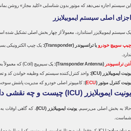
این سیستم اجازه نمی‌دهد که موتور بدون شناسایی «کلید مجاز» روشن بماند
اجزای اصلی سیستم ایموبیلایزر
یک سیستم ایموبیلایزر استاندارد، معمولاً از چهار بخش اصلی تشکیل شده ا
یپ سوییچ خودرو
یا ترانسپوندر
(Transponder):
یک چیپ الکترونیکی بسیا
ندارد.
آنتن ترانسپوندر
(Transponder Antenna):
یک سیم‌پیچ (Coil) که معمولاً به دور مغزی سوئیچ (محل ورود کلید) پیچیده شده است.
یونیت ایموبیلایزر
(ICU):
واحد کنترل‌کننده سیستم که وظیفه خواندن کد و تص
یونیت کنترل موتور
(
ECU
):
کامپیوتر اصلی خودرو که مدیریت پاشش سوخت و جرقه‌زن
یونیت ایموبلایزر (ICU) چیست و چه نقشی دارد؟
حالا به بخش اصلی می‌رسیم.
یونیت ایموبیلایزر
(ICU)
، که گاهی اوقات به
شماست.
به زبان ساده
:
ICU یک «قفل‌بان دیجیتال» است. این یونیت، کد ارسال‌شده از سوئیچ شما را دریافت می‌کند و آن را با کدهای مجازی که در حافظه‌اش ذخیره شده‌اند، مقایسه می‌کند.