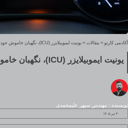
آکادمی کارنو
>
مقالات
>
یونیت ایموبیلایزر (ICU)، نگهبان خاموش خودروی شما
یونیت ایموبیلایزر (ICU)، نگهبان خاموش خودروی شما
نویسنده : مهندس سپهر علیمحمدی
۳۰ تیر ۱۴۰۵