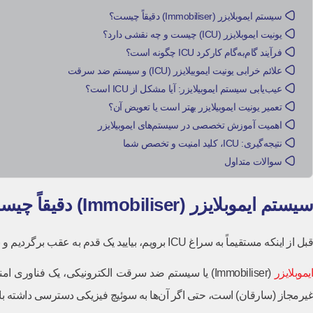
سیستم ایموبلایزر (Immobiliser) دقیقاً چیست؟
یونیت ایموبلایزر (ICU) چیست و چه نقشی دارد؟
فرآیند گام‌به‌گام کارکرد ICU چگونه است؟
علائم خرابی یونیت ایموبیلایزر (ICU) و سیستم ضد سرقت
عیب‌یابی سیستم ایموبیلایزر: آیا مشکل از ICU است؟
تعمیر یونیت ایموبیلایزر بهتر است یا تعویض آن؟
اهمیت آموزش تخصصی در سیستم‌های ایموبیلایزر
نتیجه‌گیری: ICU، کلید امنیت و تخصص شما
سوالات متداول
سیستم ایموبلایزر (Immobiliser) دقیقاً چیست؟
قبل از اینکه مستقیماً به سراغ ICU برویم، بیایید یک قدم به عقب برگردیم و ببینیم «سیستم ایموبیلایزر» اصلاً چیست.
یموبلایزر
(Immobiliser) یا سیستم ضد سرقت الکترونیکی، یک فن
غیرمجاز (سارقان) است، حتی اگر آن‌ها به سوئیچ فیزیکی دسترسی داشته باشند یا اقدا