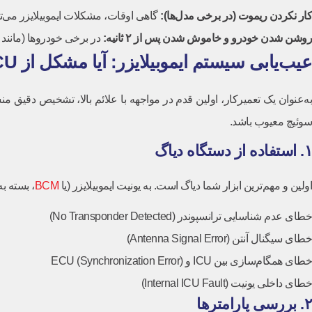
کار نکردن ریموت (در برخی مدل‌ها)
:
گاهی اوقات، مشکلات ایموبیلایزر می‌توا
روشن شدن خودرو و خاموش شدن پس از
۲
ثانیه
:
در برخی خودروها (مانند
عیب‌یابی سیستم ایموبیلایزر: آیا مشکل از ICU است؟
سوئیچ معیوب باشد.
۱. استفاده از دستگاه دیاگ
اولین و مهم‌ترین ابزار شما دیاگ است. به یونیت ایموبیلایزر (یا
BCM
، بسته ب
خطای عدم شناسایی ترانسپوندر (No Transponder Detected)
خطای سیگنال آنتن (Antenna Signal Error)
خطای همگام‌سازی بین ICU و ECU (Synchronization Error)
خطای داخلی یونیت (Internal ICU Fault)
۲. بررسی پارامترها