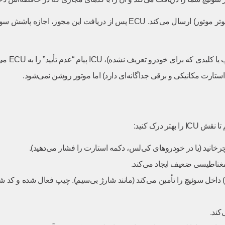
اگر کدها مطابقت داشته باشند، ICU یک پیام “تأیید” یا “مجوز” به ECU (کامپیوتر موتور
ارت مکانیکی و برقی جداگانه‌ای دارد) اما موتور روشن نمی‌شود.
 درک کنید:
رخانید (یا در خودروهای کی‌لس، دکمه استارت را فشار می‌دهید).
 مغناطیسی ضعیف ایجاد می‌کند.
 داخل سوئیچ را تأمین می‌کند (مانند شارژ بی‌سیم). چیپ فعال شده و کد شن