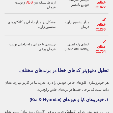
خطای
ارتباط شبکه بین
ABS
و یونیت
خودرو نامعتبر
C1622
فرمان.
کد
مدار سنسور زاویه
مشکل در مدار داخلی یا کانکتورهای
خطای
فرمان
سنسور زاویه.
C1260
کد
خطای رله ایمنی
چسبیدن یا خرابی رله داخلی یونیت
خطای
(Fail-Safe Relay)
فرمان برقی.
C1704
تحلیل دقیق‌تر کدهای خطا در برندهای مختلف
هر خودروسازی قلق‌های خاص خودش را دارد. تجربه ما در کارنو مهارت نشان
داده است که برخی خطاها در برندهای خاص رایج‌ترند.
۱. خودروهای کیا و هیوندای (Kia & Hyundai)
در این خودروها، خرابی کوپلینگ فرمان برقی (لاستیک ستاره‌ای) بسیار شایع