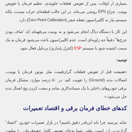
بسیاری از اوقات، پس از تعویض قطعات جلوبندی، تنظیم فرمان یا تعویض
یونیت، چراغ EPS روشن می‌ماند. در این حالت قطعه‌ای خراب نیست، بلکه
سیستم نیاز به کالیبراسیون نقطه صفر (Zero Point Calibration) دارد.
این کار با دستگاه دیاگ انجام می‌شود و به یونیت می‌فهماند که “صاف بودن
چرخ‌ها” دقیقاً چه زاویه‌ای است. عدم کالیبراسیون باعث می‌شود فرمان به یک
سمت کشیده شود یا سیستم
ESP
(کنترل پایداری) بی‌دلیل فعال شود.
توصیه:
«همیشه قبل از تعویض قطعات گران‌قیمت مثل موتور فرمان یا یونیت،
اتصالات بدنه (Ground) را تقویت کنید. در ۵۰ درصد موارد، مشکل فرمان
برقی خودروهای داخلی با یک سمباده‌کاری ساده و سفت کردن پیچ اتصال بدنه
حل می‌شود.»
کدهای خطای فرمان برقی و اقتصاد تعمیرات
شاید بپرسید چرا باید این‌قدر دقیق باشیم؟ در بازار تعمیرات خودرو، “اعتماد”
گران‌ترین ارز است. وقتی شما به‌جای تعویض کامل جعبه‌فرمان ۱۰ میلیون