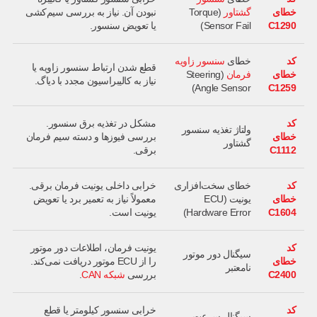
خطای
گشتاور
(Torque
نبودن آن. نیاز به بررسی سیم‌کشی
C1290
Sensor Fail)
یا تعویض سنسور.
کد
خطای
سنسور زاویه
قطع شدن ارتباط سنسور زاویه یا
خطای
فرمان
(Steering
نیاز به کالیبراسیون مجدد با دیاگ.
Angle Sensor)
C1259
کد
مشکل در تغذیه برق سنسور.
ولتاژ تغذیه سنسور
خطای
بررسی فیوزها و دسته سیم فرمان
گشتاور
C1112
برقی.
کد
خطای سخت‌افزاری
خرابی داخلی یونیت فرمان برقی.
خطای
یونیت (ECU
معمولاً نیاز به تعمیر برد یا تعویض
C1604
Hardware Error)
یونیت است.
کد
یونیت فرمان، اطلاعات دور موتور
سیگنال دور موتور
خطای
را از ECU موتور دریافت نمی‌کند.
نامعتبر
C2400
بررسی
شبکه CAN
.
کد
خرابی سنسور کیلومتر یا قطع
سیگنال سرعت