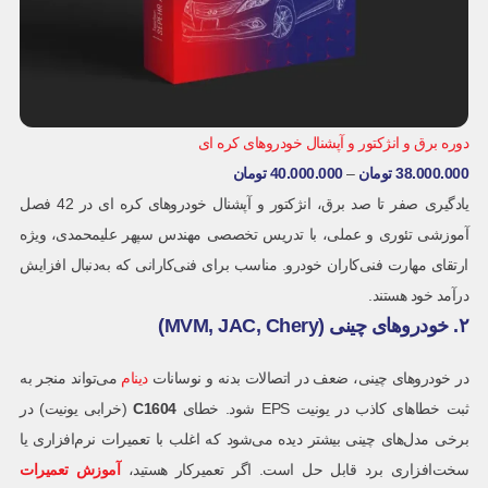
دوره برق و انژکتور و آپشنال خودروهای کره ای
38.000.000
تومان
–
40.000.000
تومان
یادگیری صفر تا صد برق، انژکتور و آپشنال خودروهای کره ای در 42 فصل
آموزشی تئوری و عملی، با تدریس تخصصی مهندس سپهر علیمحمدی، ویژه
ارتقای مهارت فنی‌کاران خودرو. مناسب برای فنی‌کارانی که به‌دنبال افزایش
درآمد خود هستند.
۲. خودروهای چینی (MVM, JAC, Chery)
در خودروهای چینی، ضعف در اتصالات بدنه و نوسانات
دینام
می‌تواند منجر به
ثبت خطاهای کاذب در یونیت EPS شود. خطای
C1604
(خرابی یونیت) در
برخی مدل‌های چینی بیشتر دیده می‌شود که اغلب با تعمیرات نرم‌افزاری یا
سخت‌افزاری برد قابل حل است. اگر تعمیرکار هستید،
آموزش تعمیرات