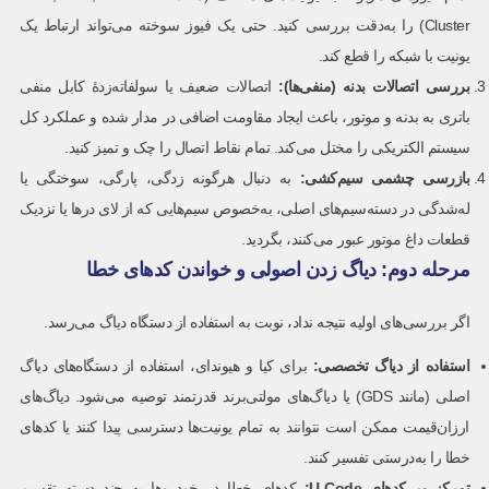
Cluster) را به‌دقت بررسی کنید. حتی یک فیوز سوخته می‌تواند ارتباط یک
یونیت با شبکه را قطع کند.
بررسی اتصالات بدنه (منفی‌ها)
:
اتصالات ضعیف یا سولفاته‌زدۀ کابل منفی
باتری به بدنه و موتور، باعث ایجاد مقاومت اضافی در مدار شده و عملکرد کل
سیستم الکتریکی را مختل می‌کند. تمام نقاط اتصال را چک و تمیز کنید.
بازرسی چشمی سیم‌کشی
:
به دنبال هرگونه زدگی، پارگی، سوختگی یا
له‌شدگی در دسته‌سیم‌های اصلی، به‌خصوص سیم‌هایی که از لای درها یا نزدیک
قطعات داغ موتور عبور می‌کنند، بگردید.
مرحله دوم: دیاگ زدن اصولی و خواندن کدهای خطا
اگر بررسی‌های اولیه نتیجه نداد، نوبت به استفاده از دستگاه دیاگ می‌رسد.
استفاده از دیاگ تخصصی
:
برای کیا و هیوندای، استفاده از دستگاه‌های دیاگ
اصلی (مانند GDS) یا دیاگ‌های مولتی‌برند قدرتمند توصیه می‌شود. دیاگ‌های
ارزان‌قیمت ممکن است نتوانند به تمام یونیت‌ها دسترسی پیدا کنند یا کدهای
خطا را به‌درستی تفسیر کنند.
تمرکز بر کدهای
U-Code:
کدهای خطا در خودروها به چند دسته تقسیم