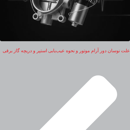
علت نوسان دور آرام موتور و نحوه عیب‌یابی استپر و دریچه گاز برقی