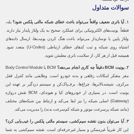
سوالات متداول
۱
.
آیا باتری ضعیف واقعاً می‌تواند باعث خطای شبکه مالتی پلکس شود؟
بله،
قطعاً. یونیت‌های الکترونیکی برای عملکرد صحیح به یک ولتاژ پایدار نیاز دارند.
ولتاژ پایین یا نوسان‌دار می‌تواند باعث هنگ کردن یونیت‌ها، ارسال داده‌های
اشتباه روی شبکه و ثبت کدهای خطای ارتباطی (U-Codes) متعدد شود.
همیشه قبل از هر کار، از سلامت باتری مطمئن شوید.
۲
.
یونیت
BCM
دقیقاً چه کاری انجام می‌دهد؟
BCM یا Body Control Module
مغز متفکر امکانات رفاهی و بدنه خودرو است. وظایفی مانند کنترل قفل
مرکزی، شیشه‌بالابرها، چراغ‌ها، برف‌پاک‌کن و سیستم دزدگیر بر عهده این
یونیت است. در بسیاری از خودروهای کیا و هیوندای، BCM نقش دروازه
(Gateway) اصلی شبکه را نیز ایفا می‌کند و ارتباط بین شبکه‌های مختلف
(مانند شبکه پرسرعت موتور و شبکه کم‌سرعت بدنه) را مدیریت می‌کند.
۳
.
آیا می‌توان بدون نقشه سیم‌کشی، سیستم مالتی پلکس را عیب‌یابی کرد؟
این کار تقریباً غیرممکن و بسیار غیرحرفه‌ای است. نقشه سیم‌کشی به شما