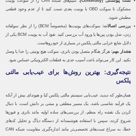
تست پیوستگی
(Continuity):
سیم‌های شبکه CAN را از سوکت یونیت
مشکوک تا سوکت OBD یا یونیت بعدی تست کنید تا از عدم وجود قطعی
مطمئن شوید.
بررسی اتصالات
:
سوکت‌های یونیت‌ها (مخصوصاً BCM) را از نظر سولفاته
زدن، شل بودن پین‌ها یا ورود آب بررسی کنید. نفوذ آب به یونیت BCM یکی از
دلایل شایع خرابی مالتی پلکس در بسیاری از خودروهاست.
هشدار مهم
:
هرگز هنگام متصل بودن باتری، سوکت هیچ یونیتی را جدا یا وصل
نکنید. این کار می‌تواند باعث آسیب جدی به قطعات الکترونیکی حساس شود.
نتیجه‌گیری: بهترین روش‌ها برای عیب‌یابی مالتی
پلکس
همان‌طور که دیدید، عیب‌یابی سیستم مالتی پلکس کیا و هیوندای بیش از آنکه
یک فرآیند شانسی باشد، یک مسیر منطقی و مبتنی بر دانش است. با دنبال
کردن یک نقشه راه منظم، از بررسی‌های ساده اولیه مانند باتری و فیوزها
شروع کرده، سپس با استفاده هوشمندانه از دستگاه دیاگ و تحلیل کدهای
خطا، به سراغ تست‌های تخصصی‌تر مانند اندازه‌گیری مقاومت شبکه CAN