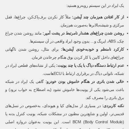
یک ایراد در این سیستم روبه‌رو هستید:
از کار افتادن هم‌زمان چند آپشن
:
مثلاً کار نکردن برف‌پاک‌کن، چراغ‌ها، قفل
مرکزی و شیشه‌بالابرها به‌صورت هم‌زمان.
روشن شدن چراغ‌های هشدار نامرتبط در پشت آمپر
:
مانند روشن شدن چراغ
چک، ABS، ایربگ و… بدون وجود ایراد واقعی در آن سیستم‌ها.
کارکرد نامنظم و خودبه‌خودی آپشن‌ها
:
برای مثال، روشن شدن ناگهانی
چراغ‌های داخل کابین یا کار کردن بوق هنگام چرخاندن فرمان.
عدم ارتباط دستگاه دیاگ با یک یا چند یونیت
:
یکی از نشانه‌های قطعی ایراد در
شبکه، ناتوانی دیاگ در برقراری ارتباط با ECUهاست.
خالی شدن باتری در هنگام خاموش بودن خودرو
:
گاهی یک ایراد در شبکه
باعث می‌شود یکی از یونیت‌ها خاموش نشود (به اصطلاح به خواب نرود) و
برق باتری را مصرف کند.
نکته کاربردی:
در بسیاری از مدل‌های کیا و هیوندای، به‌خصوص در نسل‌های
قدیمی‌تر، اولین و شایع‌ترین مظنون در مشکلات شبکه، یونیت کنترل بدنه یا
BCM (Body Control Module) است. این یونیت به‌عنوان دروازه اصلی