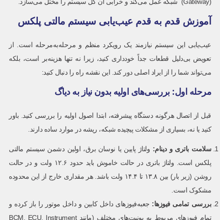
(Gateway) شبکه عمل می‌کند و خرابی آن کل سیستم را مختل می‌سازد.
آموزش قدم‌ به‌ قدم عیب‌یابی سیستم مالتی پلکس
عیب‌یابی این سیستم نیازمند یک رویکرد منظم و مرحله‌به‌مرحله است. از
تعویض بی‌دلیل قطعات جداً خودداری کنید، زیرا نه تنها هزینه‌بر است، بلکه
می‌تواند شما را از ایراد اصلی دور کند. این نقشه راه را دنبال کنید:
مرحله اول: بررسی‌های اولیه بدون نیاز به دیاگ
قبل از اتصال هرگونه دستگاه پیشرفته، ابتدا اصول اولیه را بررسی کنید. باور
کنید یا نه، بسیاری از مشکلات پیچیده شبکه، ریشه در موارد ساده دارند.
سلامت باتری و دینام
:
ولتاژ پایین یا نوسان برق، اولین دشمن سیستم مالتی
پلکس است. ولتاژ باتری در حالت خاموش باید حدود ۱۲.۶ ولت و در حالت
روشن (زیر بار) بین ۱۳.۸ تا ۱۴.۴ ولت باشد. هر مقداری خارج از این محدوده
مشکوک است.
بررسی تمامی فیوزها
:
جعبه‌فیوزهای داخل کابین و داخل موتور را باز کرده و
تمام فیوزهای مربوط به یونیت‌های مختلف (مانند BCM, ECU, Instrument