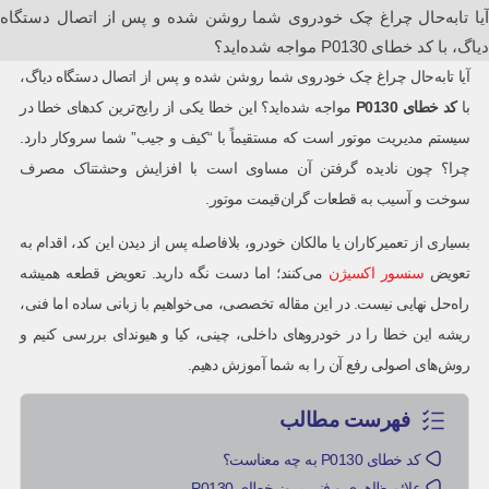
آیا تا‌به‌حال چراغ چک خودروی شما روشن شده و پس از اتصال دستگاه
دیاگ، با کد خطای P0130 مواجه شده‌اید؟
آیا تا‌به‌حال چراغ چک خودروی شما روشن شده و پس از اتصال دستگاه دیاگ،
با
کد خطای
P0130
مواجه شده‌اید؟ این خطا یکی از رایج‌ترین کدهای خطا در
سیستم مدیریت موتور است که مستقیماً با “کیف و جیب” شما سروکار دارد.
چرا؟ چون نادیده گرفتن آن مساوی است با افزایش وحشتناک مصرف
سوخت و آسیب به قطعات گران‌قیمت موتور.
بسیاری از تعمیرکاران یا مالکان خودرو، بلافاصله پس از دیدن این کد، اقدام به
تعویض
سنسور اکسیژن
می‌کنند؛ اما دست نگه دارید. تعویض قطعه همیشه
راه‌حل نهایی نیست. در این مقاله تخصصی، می‌خواهیم با زبانی ساده اما فنی،
ریشه این خطا را در خودروهای داخلی، چینی، کیا و هیوندای بررسی کنیم و
روش‌های اصولی رفع آن را به شما آموزش دهیم.
فهرست مطالب
کد خطای P0130 به چه معناست؟
علائم ظاهری و فنی بروز خطای P0130