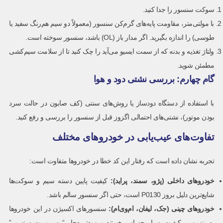
سوکت سنسور را جدا کنید.
با مولتی‌متر، مقاومت پایه‌های گرم‌کن سنسور (معمولاً دو سیم هم‌رنگ سفید یا
طوسی) را اندازه بگیرید. اگر مدار باز (OL) باشد، سنسور سوخته است.
ولتاژ تغذیه و بدنه که از سمت ایسیو می‌آید را چک کنید تا از سلامت سیم‌کشی
مطمئن شوید.
گام چهارم: بررسی نشتی دود و هوا
با استفاده از دستگاه دودساز یا روش‌های سنتی (کف صابون در حالت سرد
بودن موتور)، نشتی‌های احتمالی اگزوز قبل از سنسور را بررسی و رفع کنید.
تفاوت‌های عیب‌یابی در خودروهای مختلف
تجربه نشان داده است که رفتار این کد خطا در خودروها متفاوت است:
خودروهای داخلی (پژو، سمند، پراید):
کیفیت پایین دسته سیم و سوکت‌ها
شایع‌ترین دلیل بروز P0130 است، حتی اگر سنسور سالم باشد.
خودروهای چینی (جک، لیفان، ام‌وی‌ام):
سنسورهای اکسیژن در این خودروها
به بنزین بی‌کیفیت بسیار حساس هستند و زودتر دچار “مسمومیت سنسور”