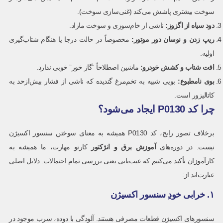
سوخت بیشتری پاشش می‌کند (غنی‌سازی سوخت).
دود سیاه از اگزوز:
ناشی از خام‌سوزی و سوخت مازاد.
ریپ زدن و نوسان دور موتور:
مخصوصاً در حالت درجا یا هنگام شتاب‌گیری
اولیه.
افت شتاب و کشش خودرو:
ماشین اصطلاحاً “گاز خور” خوبی ندارد.
بوی نامطبوع:
بویی شبیه به تخم‌مرغ گندیده که ناشی از فشار بیش‌ازحد به
کاتالیزور است.
چرا کد P0130 ایجاد می‌شود؟
برخلاف تصور رایج، کد P0130 همیشه به معنای سوختن سنسور اکسیژن
نیست. در دوره‌های
آموزش برق و انژکتور
کارنو مهارت، ما همیشه به
کارآموزان تأکید می‌کنیم که عیب‌یابی یعنی بررسی تمام احتمالات. دلایل اصلی
عبارت‌اند از:
۱. خرابی خودِ سنسور اکسیژن
سنسورهای اکسیژن قطعات مصرفی هستند. آلودگی با دوده، سرب موجود در