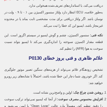
دریافت می‌کند، با استانداردهای تعریف‌شده همخوانی ندارد.
به‌طور خلاصه، ECU انتظار دارد ولتاژ سنسور اکسیژن بین ۰.۱ تا ۰.۹ ولت در
نوسان باشد. اگر ولتاژ دریافتی برای مدت مشخصی ثابت بماند یا در محدوده
غیرمجاز باشد، ایسیو این کد خطا را ثبت می‌کند.
نکته فنی:
سنسور اکسیژن، چشم و گوش ایسیو در سیستم اگزوز است. این
قطعه مقدار اکسیژن نسوخته را اندازه‌گیری می‌کند تا ایسیو بتواند نسبت
سوخت به هوا (AFR) را تنظیم کند.
علائم ظاهری و فنی بروز خطای P0130
تشخیص زودهنگام علائم می‌تواند از هزینه‌های سنگین تعمیر موتور جلوگیری
کند. اگر خودروی شما دچار این خطا شده باشد، احتمالاً با نشانه‌های زیر روبرو
خواهید شد:
روشن شدن چراغ چک
:
اولین و واضح‌ترین نشانه است.
افزایش محسوس مصرف سوخت:
از آنجا که ایسیو نمی‌تواند ترکیب سوخت
را دقیق تنظیم کند، معمولاً وارد حالت “Open Loop” یا ایمن می‌شود و