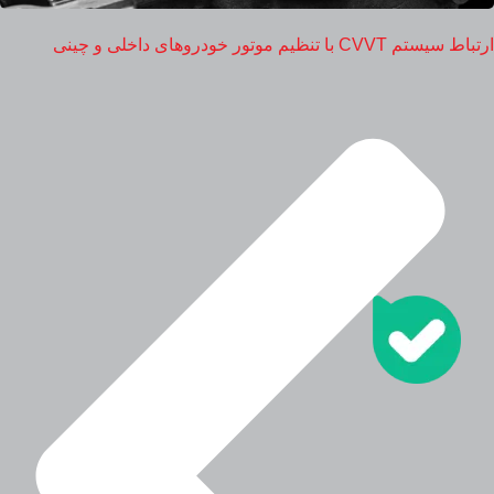
ارتباط سیستم CVVT با تنظیم موتور خودروهای داخلی و چینی