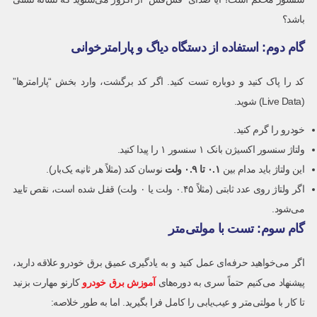
باشد؟
گام دوم: استفاده از دستگاه دیاگ و پارامترخوانی
کد را پاک کنید و دوباره تست کنید. اگر کد برگشت، وارد بخش “پارامترها”
(Live Data) شوید.
خودرو را گرم کنید.
ولتاژ سنسور اکسیژن بانک ۱ سنسور ۱ را پیدا کنید.
این ولتاژ باید مدام بین
۰.۱ تا ۰.۹ ولت
نوسان کند (مثلاً هر ثانیه یک‌بار).
اگر ولتاژ روی عدد ثابتی (مثلاً ۰.۴۵ ولت یا ۰ ولت) قفل شده است، نقص تایید
می‌شود.
گام سوم: تست با مولتی‌متر
اگر می‌خواهید حرفه‌ای عمل کنید و به یادگیری عمیق برق خودرو علاقه دارید،
پیشنهاد می‌کنیم حتماً سری به دوره‌های
آموزش برق خودرو
کارنو مهارت بزنید
تا کار با مولتی‌متر و عیب‌یابی را کامل فرا بگیرید. اما به طور خلاصه: