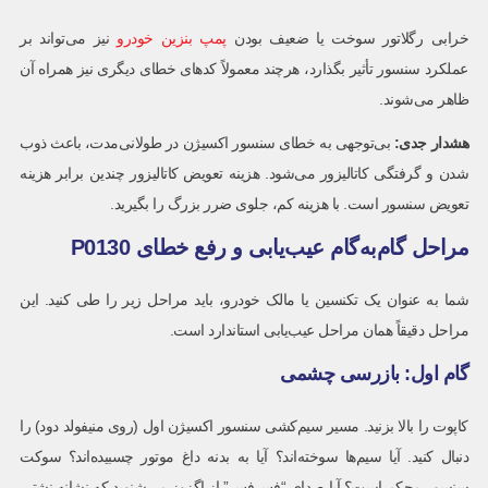
خرابی رگلاتور سوخت یا ضعیف بودن
پمپ بنزین خودرو
نیز می‌تواند بر
عملکرد سنسور تأثیر بگذارد، هرچند معمولاً کدهای خطای دیگری نیز همراه آن
ظاهر می‌شوند.
هشدار جدی:
بی‌توجهی به خطای سنسور اکسیژن در طولانی‌مدت، باعث ذوب
شدن و گرفتگی کاتالیزور می‌شود. هزینه تعویض کاتالیزور چندین برابر هزینه
تعویض سنسور است. با هزینه کم، جلوی ضرر بزرگ را بگیرید.
مراحل گام‌به‌گام عیب‌یابی و رفع خطای P0130
شما به عنوان یک تکنسین یا مالک خودرو، باید مراحل زیر را طی کنید. این
مراحل دقیقاً همان مراحل عیب‌یابی استاندارد است.
گام اول: بازرسی چشمی
کاپوت را بالا بزنید. مسیر سیم‌کشی سنسور اکسیژن اول (روی منیفولد دود) را
دنبال کنید. آیا سیم‌ها سوخته‌اند؟ آیا به بدنه داغ موتور چسبیده‌اند؟ سوکت
سنسور محکم است؟ آیا صدای “فس‌فس” از اگزوز می‌شنوید که نشانه نشتی