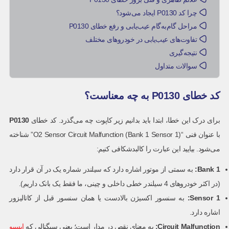
چرا کد P0130 ایجاد می‌شود؟
مراحل گام‌به‌گام عیب‌یابی و رفع خطای P0130
تفاوت‌های عیب‌یابی در خودروهای مختلف
نتیجه‌گیری
سوالات متداول
کد خطای P0130 به چه معناست؟
برای درک این خطا، ابتدا باید بدانیم زیر کاپوت چه می‌گذرد. کد خطای
P0130
با عنوان فنی “O2 Sensor Circuit Malfunction (Bank 1 Sensor 1)” شناخته
می‌شود. بیایید این عبارت را کالبدشکافی کنیم:
Bank 1
:
به سمتی از موتور اشاره دارد که سیلندر شماره یک در آن قرار دارد
(در اکثر خودروهای 4 سیلندر خطی داخلی و چینی، ما فقط یک بانک داریم).
Sensor 1
:
به سنسور اکسیژن بالادست یا همان سنسور قبل از کاتالیزور
اشاره دارد.
Circuit Malfunction
:
به معنای نقص در مدار است؛ یعنی سیگنالی که
ایسیو