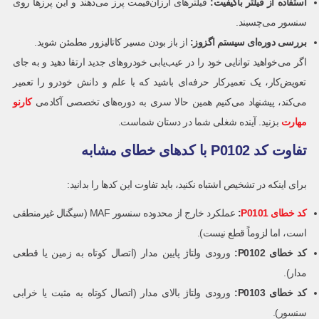
استفاده از فیلتر باکیفیت:
فیلترهای ارزان‌قیمت پرز می‌دهند و این پرزها روی
سنسور می‌چسبند.
بررسی دوره‌ای سیستم اگزوز:
از باز بودن مسیر کاتالیزور مطمئن شوید.
اگر می‌خواهید توانایی خود را در عیب‌یابی خودروهای جدید ارتقا دهید و به جای
تعویض‌کار، یک تعمیرکار حرفه‌ای باشید که با علم و دانش خودرو را تعمیر
می‌کند، پیشنهاد می‌کنیم همین حالا سری به دوره‌های تخصصی آکادمی
کارنو
مهارت
بزنید. آینده شغلی شما در دستان شماست.
تفاوت کد P0102 با کدهای خطای مشابه
برای اینکه در تشخیص اشتباه نکنید، باید تفاوت این کدها را بدانید:
کد خطای P0101
:
عملکرد خارج از محدوده سنسور MAF (سیگنال غیرمنطقی
است، اما لزوماً قطع نیست).
کد خطای P0102
:
ورودی ولتاژ پایین مدار (اتصال کوتاه به زمین یا قطعی
مدار).
کد خطای P0103
:
ورودی ولتاژ بالای مدار (اتصال کوتاه به مثبت یا خرابی
سنسور).