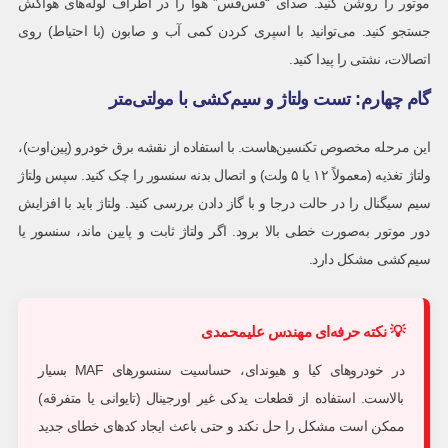
موتور را روشن کنید. صدای “فس‌فس” هوا را در اطراف لوله‌های هواکش
جستجو کنید. می‌توانید با اسپری کردن کمی آب و صابون (با احتیاط) روی
اتصالات، نشتی را پیدا کنید.
گام چهارم: تست ولتاژ و سیم‌کشی با مولتی‌متر
این مرحله مخصوص تکنسین‌هاست. با استفاده از نقشه برق خودرو (پین‌اوت)،
ولتاژ تغذیه (معمولاً ۱۲ یا ۵ ولت) و اتصال بدنه سنسور را چک کنید. سپس ولتاژ
سیم سیگنال را در حالت درجا و با گاز دادن بررسی کنید. ولتاژ باید با افزایش
دور موتور به‌صورت خطی بالا برود. اگر ولتاژ ثابت و پایین ماند، سنسور یا
سیم‌کشی مشکل دارد.
در خودروهای کیا و هیوندای، حساسیت سنسورهای MAF بسیار
بالاست. استفاده از قطعات یدکی غیر اورجینال (تایوانی یا متفرقه)
ممکن است مشکل را حل نکند و حتی باعث ایجاد کدهای خطای جدید