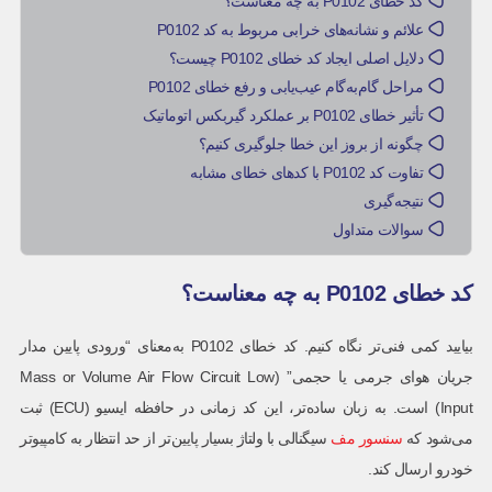
کد خطای P0102 به چه معناست؟
علائم و نشانه‌های خرابی مربوط به کد P0102
دلایل اصلی ایجاد کد خطای P0102 چیست؟
مراحل گام‌به‌گام عیب‌یابی و رفع خطای P0102
تأثیر خطای P0102 بر عملکرد گیربکس اتوماتیک
چگونه از بروز این خطا جلوگیری کنیم؟
تفاوت کد P0102 با کدهای خطای مشابه
نتیجه‌گیری
سوالات متداول
کد خطای P0102 به چه معناست؟
بیایید کمی فنی‌تر نگاه کنیم. کد خطای P0102 به‌معنای “ورودی پایین مدار
جریان هوای جرمی یا حجمی” (Mass or Volume Air Flow Circuit Low
Input) است. به زبان ساده‌تر، این کد زمانی در حافظه ایسیو (ECU) ثبت
می‌شود که
سنسور مف
سیگنالی با ولتاژ بسیار پایین‌تر از حد انتظار به کامپیوتر
خودرو ارسال کند.