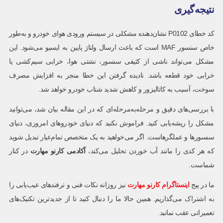
نتیجه‌گیری
کد خطای P0102 نشان‌دهنده مشکلی در سیستم ورودی هوای خودرو و به‌طور
خاص سنسور MAF است که باعث ارسال ولتاژ پایین به ایسیو می‌شود. این
مشکل می‌تواند ناشی از کثیفی سنسور، نشتی هوا، خرابی سیم‌کشی یا
خرابی خود قطعه باشد. نادیده گرفتن این خطا منجر به افزایش مصرف
سوخت، آسیب به کاتالیزور و کاهش شدید شتاب خودرو خواهد شد.
با بررسی‌های دقیق و مرحله‌به‌مرحله‌ای که در این مقاله بیان شد، می‌توانید
مشکل را ریشه‌یابی کنید. فراموش نکنید که دنیای خودروهای امروزی، دنیای
سنسورها و عملگرهاست. اگر می‌خواهید به یک متخصص تمام‌عیار تبدیل شوید
که هر کدی را مانند آب خوردن تحلیل می‌کند،
آکادمی کارنو مهارت
در کنار
شماست.
ما در پیج
اینستاگرام کارنو مهارت
نیز روزانه نکات فنی و ترفندهای عیب‌یابی را
به اشتراک می‌گذاریم. همین حالا ما را دنبال کنید تا از جدیدترین تکنیک‌های
تعمیراتی عقب نمانید.