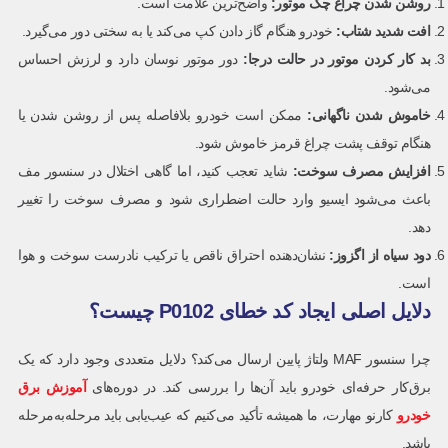
روشن شدن چراغ چک موتور
:
واضح‌ترین علامت است.
افت شدید شتاب:
خودرو هنگام گاز دادن کپ می‌کند یا به سختی دور می‌گیرد.
بد کار کردن موتور در حالت درجا
:
دور موتور نوسان دارد و لرزش احساس
می‌شود.
خاموش شدن ناگهانی:
ممکن است خودرو بلافاصله پس از روشن شدن یا
هنگام توقف پشت چراغ قرمز خاموش شود.
افزایش مصرف سوخت:
شاید تعجب کنید، اما گاهی اختلال در سنسور مف
باعث می‌شود ایسیو وارد حالت اضطراری شود و مصرف سوخت را تغییر
دهد.
دود سیاه از اگزوز:
نشان‌دهنده احتراق ناقص یا ترکیب نادرست سوخت و هوا
است.
دلایل اصلی ایجاد کد خطای P0102 چیست؟
چرا سنسور MAF ولتاژ پایین ارسال می‌کند؟ دلایل متعددی وجود دارد که یک
برق‌کار حرفه‌ای خودرو باید آن‌ها را بررسی کند. در دوره‌های
آموزش برق
خودرو
کارنو مهارت، ما همیشه تأکید می‌کنیم که عیب‌یابی باید مرحله‌به‌مرحله
باشد.