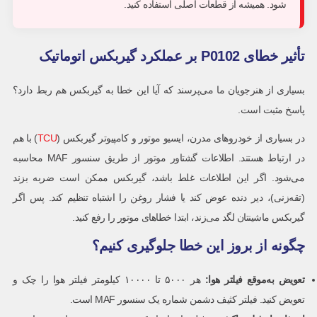
شود. همیشه از قطعات اصلی استفاده کنید.
تأثیر خطای P0102 بر عملکرد گیربکس اتوماتیک
بسیاری از هنرجویان ما می‌پرسند که آیا این خطا به گیربکس هم ربط دارد؟
پاسخ مثبت است.
در بسیاری از خودروهای مدرن، ایسیو موتور و کامپیوتر گیربکس (
TCU
) با هم
در ارتباط هستند. اطلاعات گشتاور موتور از طریق سنسور MAF محاسبه
می‌شود. اگر این اطلاعات غلط باشد، گیربکس ممکن است ضربه بزند
(تقه‌زنی)، دیر دنده عوض کند یا فشار روغن را اشتباه تنظیم کند. پس اگر
گیربکس ماشینتان لگد می‌زند، ابتدا خطاهای موتور را رفع کنید.
چگونه از بروز این خطا جلوگیری کنیم؟
تعویض به‌موقع فیلتر هوا:
هر ۵۰۰۰ تا ۱۰۰۰۰ کیلومتر فیلتر هوا را چک و
تعویض کنید. فیلتر کثیف دشمن شماره یک سنسور MAF است.