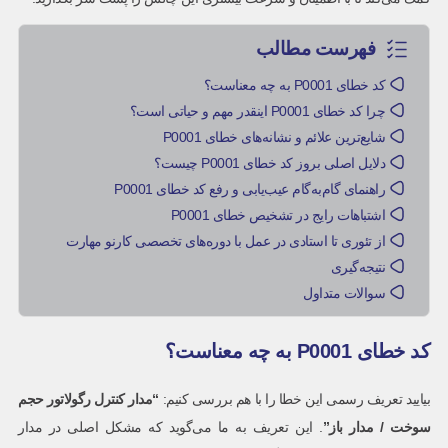
فهرست مطالب
کد خطای P0001 به چه معناست؟
چرا کد خطای P0001 اینقدر مهم و حیاتی است؟
شایع‌ترین علائم و نشانه‌های خطای P0001
دلایل اصلی بروز کد خطای P0001 چیست؟
راهنمای گام‌به‌گام عیب‌یابی و رفع کد خطای P0001
اشتباهات رایج در تشخیص خطای P0001
از تئوری تا استادی در عمل با دوره‌های تخصصی کارنو مهارت
نتیجه‌گیری
سوالات متداول
کد خطای P0001 به چه معناست؟
بیایید تعریف رسمی این خطا را با هم بررسی کنیم:
“مدار کنترل رگولاتور حجم
سوخت / مدار باز”
. این تعریف به ما می‌گوید که مشکل اصلی در مدار