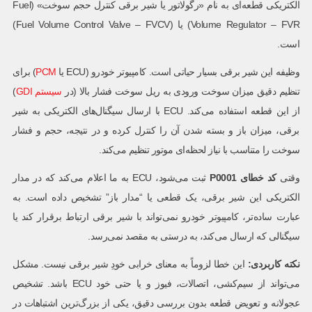
الکتریکی قطعه‌ای به نام «رگولاتور یا شیر برقی کنترل حجم سوخت» (Fuel
Volume Regulator – FVR) یا (Fuel Volume Control Valve – FVCV)
است.
وظیفه این شیر برقی بسیار حیاتی است. کامپیوتر خودرو (ECU یا
PCM
) برای
تنظیم دقیق میزان سوخت ورودی به ریل سوخت فشار بالا (در
سیستم‌ GDI
)
از این قطعه استفاده می‌کند. ECU با ارسال سیگنال‌های الکتریکی به شیر
برقی، میزان باز و بسته شدن آن را کنترل کرده و در نتیجه، حجم و فشار
سوخت را متناسب با نیاز لحظه‌ای موتور تنظیم می‌کند.
وقتی
کد خطای
P0001
ثبت می‌شود، ECU به ما اعلام می‌کند که در مدار
الکتریکی این شیر برقی، یک قطعی یا “مدار باز” تشخیص داده است. به
عبارت ساده‌تر، کامپیوتر خودرو نمی‌تواند با شیر برقی ارتباط برقرار کند یا
سیگنالی که ارسال می‌کند، به درستی به مقصد نمی‌رسد.
نکته کاربردی:
این خطا لزوماً به معنای خرابی خودِ شیر برقی نیست. مشکل
می‌تواند از سیم‌کشی، اتصالات، فیوز و یا حتی خود ECU باشد. تشخیص
عجولانه و تعویض قطعه بدون بررسی دقیق، یکی از بزرگ‌ترین اشتباهات در