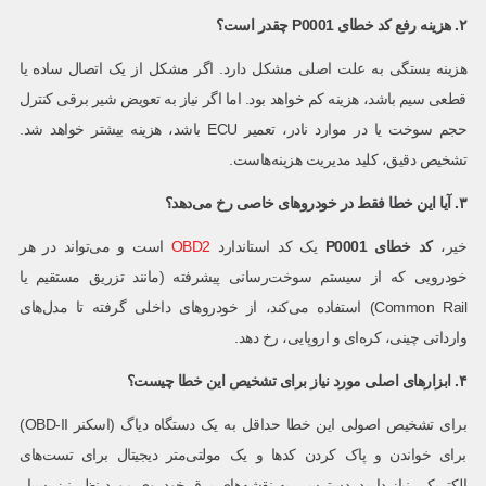
۲. هزینه رفع کد خطای
P0001
چقدر است؟
هزینه بستگی به علت اصلی مشکل دارد. اگر مشکل از یک اتصال ساده یا
قطعی سیم باشد، هزینه کم خواهد بود. اما اگر نیاز به تعویض شیر برقی کنترل
حجم سوخت یا در موارد نادر، تعمیر ECU باشد، هزینه بیشتر خواهد شد.
تشخیص دقیق، کلید مدیریت هزینه‌هاست.
۳. آیا این خطا فقط در خودروهای خاصی رخ می‌دهد؟
خیر،
کد خطای
P0001
یک کد استاندارد
OBD2
است و می‌تواند در هر
خودرویی که از سیستم سوخت‌رسانی پیشرفته (مانند تزریق مستقیم یا
Common Rail) استفاده می‌کند، از خودروهای داخلی گرفته تا مدل‌های
وارداتی چینی، کره‌ای و اروپایی، رخ دهد.
۴. ابزارهای اصلی مورد نیاز برای تشخیص این خطا چیست؟
برای تشخیص اصولی این خطا حداقل به یک دستگاه دیاگ (اسکنر OBD-II)
برای خواندن و پاک کردن کدها و یک مولتی‌متر دیجیتال برای تست‌های
الکتریکی نیاز دارید. دسترسی به نقشه‌های برق خودروی مورد نظر نیز بسیار