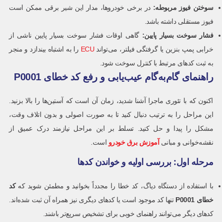
سوختن فیوز مربوطه:
در برخی خودروها، مدار این شیر برقی ممکن است
فیوز مستقلی داشته باشد.
فشار سوخت بسیار پایین:
گاهی اوقات فشار سوخت بسیار پایین ناشی از
خرابی پمپ بنزین یا گرفتگی فیلتر، می‌تواند
ECU
را به اشتباه بیندازد و منجر
به ثبت کدهای مرتبط با کنترل سوخت شود.
راهنمای گام‌به‌گام عیب‌یابی و رفع کد خطای P0001
اکنون که با تئوری ماجرا آشنا شدید، زمان آن است که آستین‌ها را بالا بزنید.
این مراحل را به ترتیب دنبال کنید تا به صورت اصولی و بدون اتلاف وقت،
مشکل را پیدا و حل کنید. تسلط بر این مراحل نیازمند درک عمیق از
نقشه‌خوانی و مبانی
آموزش برق خودرو
است.
مرحله اول: بررسی اولیه و خواندن کدها
با استفاده از دستگاه دیاگ، کد خطا را مجدداً بخوانید و مطمئن شوید که
کد
خطای
P0001
تنها کد موجود است یا کدهای دیگری نیز همراه آن ثبت شده‌اند.
کدهای دیگر می‌توانند راهنمای خوبی برای تشخیص سریع‌تر باشند.