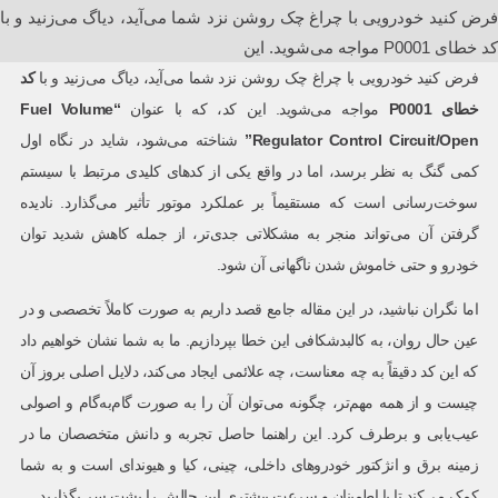
فرض کنید خودرویی با چراغ چک روشن نزد شما می‌آید، دیاگ می‌زنید و با
کد خطای P0001 مواجه می‌شوید. این
فرض کنید خودرویی با چراغ چک روشن نزد شما می‌آید، دیاگ می‌زنید و با
کد
خطای
P0001
مواجه می‌شوید. این کد، که با عنوان
“Fuel Volume
Regulator Control Circuit/Open”
شناخته می‌شود، شاید در نگاه اول
کمی گنگ به نظر برسد، اما در واقع یکی از کدهای کلیدی مرتبط با سیستم
سوخت‌رسانی است که مستقیماً بر عملکرد موتور تأثیر می‌گذارد. نادیده
گرفتن آن می‌تواند منجر به مشکلاتی جدی‌تر، از جمله کاهش شدید توان
خودرو و حتی خاموش شدن ناگهانی آن شود.
اما نگران نباشید، در این مقاله جامع قصد داریم به صورت کاملاً تخصصی و در
عین حال روان، به کالبدشکافی این خطا بپردازیم. ما به شما نشان خواهیم داد
که این کد دقیقاً به چه معناست، چه علائمی ایجاد می‌کند، دلایل اصلی بروز آن
چیست و از همه مهم‌تر، چگونه می‌توان آن را به صورت گام‌به‌گام و اصولی
عیب‌یابی و برطرف کرد. این راهنما حاصل تجربه و دانش متخصصان ما در
زمینه برق و انژکتور خودروهای داخلی، چینی، کیا و هیوندای است و به شما
کمک می‌کند تا با اطمینان و سرعت بیشتری این چالش را پشت سر بگذارید.