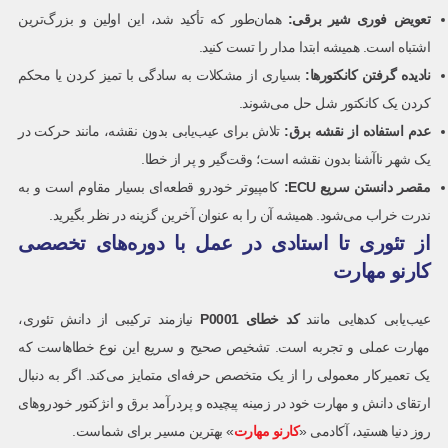
تعویض فوری شیر برقی:
همان‌طور که تأکید شد، این اولین و بزرگ‌ترین
اشتباه است. همیشه ابتدا مدار را تست کنید.
نادیده گرفتن کانکتورها:
بسیاری از مشکلات به سادگی با تمیز کردن یا محکم
کردن یک کانکتور شل حل می‌شوند.
عدم استفاده از نقشه برق:
تلاش برای عیب‌یابی بدون نقشه، مانند حرکت در
یک شهر ناآشنا بدون نقشه است؛ وقت‌گیر و پر از خطا.
مقصر دانستن سریع
ECU
:
کامپیوتر خودرو قطعه‌ای بسیار مقاوم است و به
ندرت خراب می‌شود. همیشه آن را به عنوان آخرین گزینه در نظر بگیرید.
از تئوری تا استادی در عمل با دوره‌های تخصصی
کارنو مهارت
عیب‌یابی کدهایی مانند
کد خطای
P0001
نیازمند ترکیبی از دانش تئوری،
مهارت عملی و تجربه است. تشخیص صحیح و سریع این نوع خطاهاست که
یک تعمیرکار معمولی را از یک متخصص حرفه‌ای متمایز می‌کند. اگر به دنبال
ارتقای دانش و مهارت خود در زمینه پیچیده و پردرآمد برق و انژکتور خودروهای
روز دنیا هستید، آکادمی «
کارنو مهارت
» بهترین مسیر برای شماست.