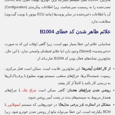
نصب‌شده را به رسمیت نمی‌شناسد، زیرا اطلاعات پیکربندی (Configuration)
آن با اطلاعات ذخیره‌شده در سایر یونیت‌ها (مانند ECU موتور یا یونیت گیت‌وی)
مطابقت ندارد.
علائم ظاهر شدن کد خطای B1004
شناسایی علائم این خطا بسیار مهم است، زیرا گاهی اوقات این کد به صورت
«ذخیره‌شده» (Stored) وجود دارد اما علائم لحظه‌ای واضحی ندارد. با این حال،
شایع‌ترین نشانه‌های فعال بودن کد B1004 عبارت‌اند از:
از کار افتادن آپشن‌ها
:
این شایع‌ترین علامت است. ممکن است قفل مرکزی،
ریموت، شیشه‌بالابرها، چراغ‌های سقفی، سیستم تهویه مطبوع یا برف‌پاک‌کن‌ها
به درستی کار نکنند یا کاملاً از کار بیفتند.
روشن شدن چراغ‌های هشدار
:
گاهی ممکن است
چراغ چک
یا چراغ‌های
هشدار مربوط به سیستم‌های بدنه در پشت آمپر روشن شوند.
مشکل در استارت (در برخی مدل‌ها)
:
در خودروهایی که سیستم
ایموبلایزر
با
BCM یکپارچه است، این خطا می‌تواند مانع از روشن شدن خودرو شود، زیرا