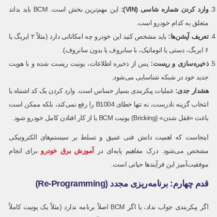
وارد کردن شماره شاسی
(VIN):
این مهم‌ترین بخش است. BCM باید بداند
متعلق به کدام خودرو است.
تعریف آپشن‌ها
:
باید مشخص کنید این خودرو چه امکاناتی دارد (مثلاً ۲ ایربگ یا
۶ ایربگ، دستی یا اتوماتیک، با سانروف یا بدون سانروف).
ذخیره‌سازی و ریست
:
پس از ذخیره اطلاعات، یونیت ریست شده و با هویت
جدید خود در شبکه شناسایی می‌شود.
هشدار جدی:
عملیات پیکربندی بسیار حساس است. وارد کردن یک کد اشتباه یا
انتخاب گزینه نادرست، نه تنها خطای B1004 را رفع نمی‌کند، بلکه ممکن است
باعث «قفل شدن» (Bricking) یونیت BCM یا از کار افتادن کامل خودرو شود.
اینجاست که اهمیت دانش فنی عمیق و تسلط بر سیستم‌های الکترونیکی
مشخص می‌شود. درک مفاهیم پایه‌ای در
آموزش برق خودرو
برای انجام
موفقیت‌آمیز این فرآیندها حیاتی است.
قدم چهارم: برنامه‌ریزی مجدد (Re-Programming)
اگر پیکربندی جواب نداد، یا اگر BCM اصلاً برنامه ندارد (مثلاً یک یونیت کاملاً