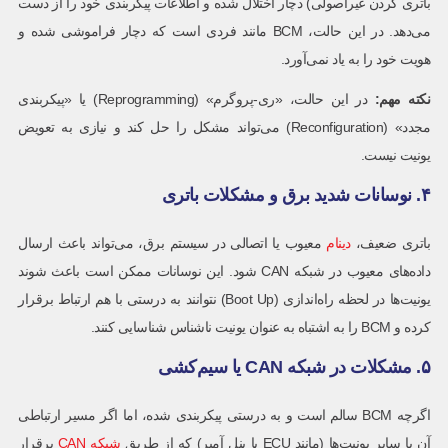
باتری کردن غیراصولی) دچار اختلال شده و اطلاعات پیکربندی خود را از دست
می‌دهد. در این حالت، BCM مانند فردی است که دچار فراموشی شده و
هویت خود را به یاد نمی‌آورد.
نکته مهم
:
در این حالت، «ری‌-پروگرم» (Reprogramming) یا «پیکربندی
مجدد» (Reconfiguration) می‌تواند مشکل را حل کند و نیازی به تعویض
یونیت نیست.
۴. نوسانات شدید برق و مشکلات باتری
باتری ضعیف،
دینام
معیوب یا اتصالی در سیستم برق، می‌تواند باعث ارسال
داده‌های معیوب در شبکه CAN شود. این نوسانات ممکن است باعث شوند
یونیت‌ها در لحظه راه‌اندازی (Boot Up) نتوانند به درستی با هم ارتباط برقرار
کرده و BCM را به اشتباه به عنوان یونیت ناشناس شناسایی کنند.
۵. مشکلات در شبکه CAN یا سیم‌کشی
اگرچه BCM سالم است و به درستی پیکربندی شده، اما اگر مسیر ارتباطی
آن با سایر یونیت‌ها (مانند ECU یا پنل آمپر) که از طریق
شبکه CAN
برقرار