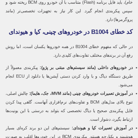
خام)، باید فایل برنامه (Flash) متناسب با آن خودرو روی BCM ریخته شود و
سپس پیکربندی انجام گیرد. این کار نیاز به تجهیزات تخصصی‌تر (مانند
پروگرمرها) دارد.
کد خطای B1004 در خودروهای چینی، کیا و هیوندای
در حالی که مفهوم خطای B1004 در همه خودروها یکسان است، اما روش
رفع آن در برندهای مختلف تفاوت‌های کلیدی دارد.
در خودروهای داخلی (مانند سیستم‌های مبتنی بر پژو)
:
پیکربندی معمولاً از
طریق دستگاه دیاگ و با وارد کردن دستی آپشن‌ها یا دانلود از ECU انجام
می‌شود.
در آموزش تعمیرات خودروهای چینی
(
مانند
MVM
، جک، هایما
):
چالش اصلی،
تنوع بالای مدل‌های BCM و تفاوت‌های نرم‌افزاری آنهاست. گاهی پیدا کردن
فایل پیکربندی صحیح یا دیاگ تخصصی که بتواند به درستی با این یونیت‌ها
ارتباط بگیرد، دشوار است.
در آموزش تعمیرات کیا و هیوندای
:
سیستم‌های این دو برند کره‌ای بسیار
هوشمند و یکپارچه هستند. پیکربندی BCM در این خودروها اغلب به صورت