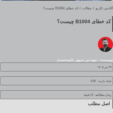
آکادمی کارنو
>
مقالات
>
کد خطای B1004 چیست؟
کد خطای B1004 چیست؟
نویسنده : مهندس سپهر علیمحمدی
۲۹ تیر ۱۴۰۵
تعداد بازدید : 428
زمان مطالعه :
9 دقیقه
اصل مطلب