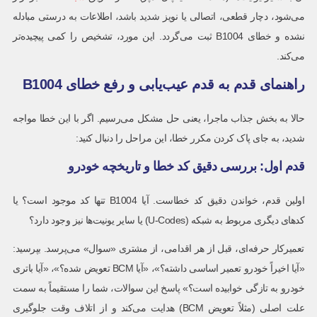
می‌شود، دچار قطعی، اتصالی یا نویز شدید باشد، اطلاعات به درستی مبادله
نشده و خطای B1004 ثبت می‌گردد. این مورد، تشخیص را کمی پیچیده‌تر
می‌کند.
راهنمای قدم به قدم عیب‌یابی و رفع خطای B1004
حالا به بخش جذاب ماجرا، یعنی حل مشکل می‌رسیم. اگر با این خطا مواجه
شدید، به جای پاک کردن مکرر خطا، این مراحل را دنبال کنید:
قدم اول: بررسی دقیق کد خطا و تاریخچه خودرو
اولین قدم، خواندن دقیق کد خطاست. آیا B1004 تنها کد موجود است؟ یا
کدهای دیگری مربوط به شبکه (U-Codes) یا سایر یونیت‌ها نیز وجود دارد؟
تعمیرکار حرفه‌ای، قبل از هر اقدامی، از مشتری «سوال» می‌پرسد. بپرسید:
«آیا اخیراً خودرو تعمیر اساسی داشته؟»، «آیا BCM تعویض شده؟»، «آیا باتری
خودرو به تازگی خوابیده است؟» پاسخ این سوالات، شما را مستقیماً به سمت
علت اصلی (مثلاً تعویض BCM) هدایت می‌کند و از اتلاف وقت جلوگیری