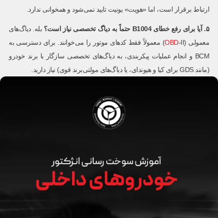
ارتباط برقرار است، اما «هویت» یونیت تایید نمی‌شود و همخوانی ندارد.
۵
.
آیا برای رفع خطای
B1004
حتماً به دیاگ تخصصی نیاز است؟
بله. دیاگ‌های
معمولی (
OBD
-II) معمولاً فقط کدهای موتور را می‌خوانند. برای دسترسی به
BCM و انجام عملیات پیکربندی، به دیاگ‌های تخصصی سازگار با برند خودرو
(مانند GDS برای کیا و هیوندای، یا دیاگ‌های مولتی‌برند قوی) نیاز دارید.