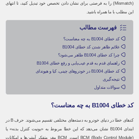
(Mismatch) را به فرصتی برای نشان دادن تخصص خود تبدیل کنید، تا انتهای
این مطلب با ما همراه باشید.
فهرست مطالب
کد خطای B1004 به چه معناست؟
علائم ظاهر شدن کد خطای B1004
چرا کد خطای B1004 ظاهر می‌شود؟
راهنمای قدم به قدم عیب‌یابی و رفع خطای B1004
کد خطای B1004 در خودروهای چینی، کیا و هیوندای
نتیجه‌گیری
سوالات متداول
کد خطای B1004 به چه معناست؟
کدهای خطا در دنیای خودرو به دسته‌های مختلفی تقسیم می‌شوند. حرف B در
ابتدای B1004 نشان می‌دهد که این خطا مربوط به «یونیت کنترل بدنه» یا
BCM (Body Control Module) است. BCM مغز متفکر آپشن‌ها و امکانات