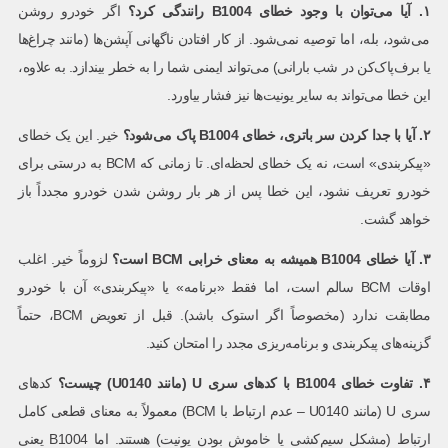
۱
.
آیا می‌توان با وجود خطای
B1004
رانندگی کرد؟
اگر خودرو روشن
می‌شود، بله، اما توصیه نمی‌شود. از کار افتادن ناگهانی آپشن‌ها (مانند چراغ‌ها
یا برف‌پاک‌کن در شب بارانی) می‌تواند ایمنی شما را به خطر بیندازد. به علاوه،
این خطا می‌تواند به سایر یونیت‌ها نیز فشار بیاورد.
۲
.
آیا با جدا کردن سر باتری، خطای
B1004
پاک می‌شود؟
خیر. این یک خطای
«پیکربندی» است، نه یک خطای لحظه‌ای. تا زمانی که BCM به درستی برای
خودرو تعریف نشود، این خطا پس از هر بار روشن شدن خودرو مجدداً باز
خواهد گشت.
۳
.
آیا خطای
B1004
همیشه به معنای خرابی
BCM
است؟
لزوماً خیر. اغلب
اوقات BCM سالم است، اما فقط «برنامه» یا «پیکربندی» آن با خودرو
مطابقت ندارد (مخصوصاً اگر استوک باشد). قبل از تعویض BCM، حتماً
گزینه‌های پیکربندی و برنامه‌ریزی مجدد را امتحان کنید.
۴
.
تفاوت خطای
B1004
با کدهای سری
U (
مانند
U0140)
چیست؟
کدهای
سری U (مانند U0140 – عدم ارتباط با BCM) معمولاً به معنای قطعی کامل
ارتباط (مشکل سیم‌کشی یا خاموش بودن یونیت) هستند. اما B1004 یعنی