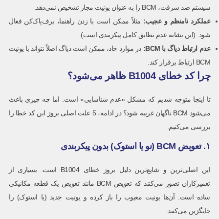
سیستم ضد سرقت، BCM را به عنوان یونیت مجاز تشخیص نمی‌دهد.
عملکرد نامنظم و عجیب
:
مثلاً ممکن است با زدن راهنما، برف‌پاک‌کن فعال
شود. (این نشانه عدم تطابق کامل پیکربندی است).
عدم ارتباط دیاگ با
BCM:
در موارد حاد، ممکن است دیاگ اصلاً نتواند با یونیت
BCM ارتباط برقرار کند.
چرا کد خطای B1004 ظاهر می‌شود؟
تا اینجا متوجه شدیم که مشکل «عدم شناسایی» است. اما چه چیزی باعث
می‌شود BCM ناگهان غریبه شود؟ در ادامه، 5 علت اصلی بروز این کد خطا را
بررسی می‌کنیم.
۱. تعویض BCM (نو یا استوک) بدون پیکربندی
این اصلی‌ترین و شایع‌ترین دلیل بروز خطای B1004 است. بسیاری از
تعمیرکاران تصور می‌کنند که تعویض BCM مانند تعویض یک قطعه مکانیکی
ساده است. آن‌ها یونیت معیوب را باز کرده و یونیت جدید (یا استوک) را
جایگزین می‌کنند.