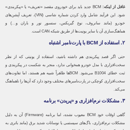
غافل از اینکه
:
BCM جدید باید برای خودروی مقصد «تعریف» یا «پیکربندی»
شود. این فرآیند شامل وارد کردن شماره شاسی (VIN)، تعریف آپشن‌های
خودرو (مانند سانروف، نوع گیربکس، سنسور نور و باران و…) و
هماهنگ‌سازی آن با سایر یونیت‌ها از طریق شبکه CAN است.
۲. استفاده از BCM با پارت‌نامبر اشتباه
حتی اگر قصد پیکربندی هم داشته باشید، استفاده از یونیتی که از نظر
سخت‌افزاری با مدل خودرو همخوانی ندارد، منجر به شکست در پیکربندی و
ثبت خطای B1004 می‌شود. BCMها ظاهراً شبیه هم هستند، اما تفاوت‌های
سخت‌افزاری کوچکی در پارت‌نامبرهای مختلف وجود دارد که آن‌ها را ناهماهنگ
می‌کند.
۳. مشکلات نرم‌افزاری و «پریدن» برنامه
گاهی اوقات خود BCM معیوب نشده، اما برنامه (Firmware) آن به دلیل
مشکلات نرم‌افزاری، باگ‌های سیستمی یا نوسانات شدید برق (مانند باتری به