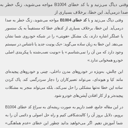
وقتی دیاگ می‌زنید و با کد خطای B1004 مواجه می‌شوید، زنگ خطر به
صدا درمی‌آید. این خطا، برخلاف بسیاری از
وقتی دیاگ می‌زنید و با
کد خطای
B1004
مواجه می‌شوید، زنگ خطر به صدا
درمی‌آید. این خطا، برخلاف بسیاری از کدهای خطا که مستقیماً به یک سنسور
یا عملگر اشاره دارند، یک مشکل «هویتی» را در شبکه خودروی شما نشان
می‌دهد. این خطا به زبان ساده می‌گوید: «یک یونیت جدید یا ناشناس در سیستم
وجود دارد که من آن را نمی‌شناسم.» یا «یونیت نصب‌شده با پیکربندی اصلی
خودرو همخوانی ندارد.»
این چالش، به‌ویژه در خودروهای مدرن داخلی، چینی و خودروهای پیچیده‌ای
مانند کیا و هیوندای، می‌تواند تعمیرکاران را دچار سردرگمی کند. پاک کردن
ساده این خطا نه‌تنها مشکلی را حل نمی‌کند، بلکه می‌تواند منجر به مشکلات
پیچیده‌تر و از کار افتادن آپشن‌های خودرو شود.
در این مقاله جامع، قصد داریم به صورت ریشه‌ای به سراغ کد خطای B1004
برویم، دلایل بروز آن را کالبدشکافی کنیم و راه حل اصولی و دائمی آن را به
شما آموزش دهیم. اگر می‌خواهید بدانید چطور این خطای «عدم هماهنگی»