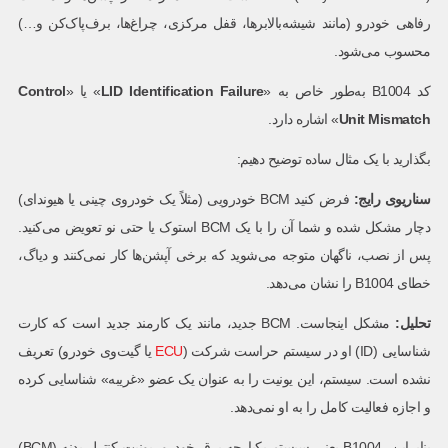
رفاهی خودرو (مانند شیشه‌بالابرها، قفل مرکزی، چراغ‌ها، برف‌پاک‌کن و…)
محسوب می‌شود.
کد B1004 به‌طور خاص به «
LID Identification Failure
» یا «
Control
Unit Mismatch
» اشاره دارد.
بگذارید با یک مثال ساده توضیح دهیم:
سناریوی رایج
:
فرض کنید BCM خودرویی (مثلاً یک خودروی چینی یا هیوندای)
دچار مشکل شده و شما آن را با یک BCM استوک یا حتی نو تعویض می‌کنید.
پس از نصب، ناگهان متوجه می‌شوید که برخی آپشن‌ها کار نمی‌کنند و دیاگ،
خطای B1004 را نشان می‌دهد.
تحلیل
:
مشکل اینجاست. BCM جدید، مانند یک کارمند جدید است که کارت
شناسایی (ID) او در سیستم حراست شرکت (
ECU
یا گیت‌وی خودرو) تعریف
نشده است. سیستم، این یونیت را به عنوان یک عضو «غریبه» شناسایی کرده
و اجازه فعالیت کامل را به او نمی‌دهد.
بنابراین، B1004 یعنی سیستم یکپارچه برق خودرو، یونیت کنترل بدنه (BCM)