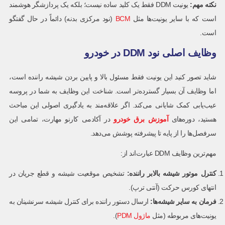
نکته مهم
:
یونیت DDM فقط یک کلید ساده نیست؛ بلکه یک پردازشگر هوشمند
است که با سایر یونیت‌ها مثل
BCM
(نود مرکزی بدنه) دائماً در حال گفتگو
است.
وظایف اصلی نود DDM در خودرو
شاید تصور کنید این یونیت فقط مسئول بالا و پایین بردن شیشه راننده است،
اما وظایف آن بسیار گسترده‌تر است. شناخت این وظایف به شما در پروسه
عیب‌یابی کمک شایانی می‌کند. اگر علاقه‌مند به یادگیری اصولی این مباحث
هستید، دوره‌های
آموزش برق خودرو
در آکادمی کارنو مهارت، تمامی این
سرفصل‌ها را از پایه تا پیشرفته پوشش می‌دهد.
مهم‌ترین وظایف DDM عبارت‌اند از:
کنترل موتور شیشه بالابر راننده
:
تشخیص موقعیت شیشه و قطع جریان در
انتهای کورس حرکت (آنتی ترپ).
فرمان به سایر شیشه‌ها
:
ارسال دستور راننده برای کنترل شیشه سرنشینان به
یونیت‌های مربوطه (مثل
ماژول PDM
).