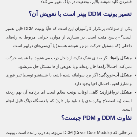
فشردن کلید شیشه بالابر، وضعیت در دیاگ تغییر می‌کند؟
تعمیر یونیت DDM بهتر است یا تعویض آن؟
یکی از سوالات پرتکرار کارآموزان این است که «آیا یونیت DDM قابل تعمیر
است؟» پاسخ مثبت است. در بسیاری از موارد، خرابی مربوط به رله‌های
داخلی (که مسئول حرکت موتور شیشه هستند) یا آی‌سی‌های درایور است.
مشکل رله‌ها
:
اگر صدای «تیک تیک» از داخل درب می‌شنوید اما شیشه حرکت
نمی‌کند، احتمالاً رله‌ها خال زده‌اند و با تعویض آن‌ها مشکل حل می‌شود.
مشکل آب‌خوردگی
:
اگر برد سولفاته شده باشد، با شستشو توسط تینر فوری
و شارژ لحیم، احتمال احیا وجود دارد.
مشکل نرم‌افزاری
:
گاهی اوقات یونیت سالم است اما برنامه آن بهم ریخته
است (به اصطلاح پیکره‌بندی یا دانلود نیاز دارد) که با دستگاه دیاگ قابل انجام
است.
تفاوت DDM و PDM چیست؟
در حالی که DDM (Driver Door Module) مربوط به درب راننده است، یونیت