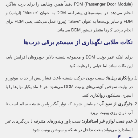
PDM (Passenger Door Module) دقیقاً همین وظایف را برای درب شاگرد
انجام می‌دهد. در سیستم‌های پیشرفته، DDM به عنوان “Master” (ارباب) و
PDM و سایر یونیت‌ها به عنوان “Slave” (پیرو) عمل می‌کنند. یعنی PDM برای
انجام برخی کارها منتظر دستور DDM می‌ماند.
نکات طلایی نگهداری از سیستم برقی درب‌ها
برای اینکه عمر یونیت DDM و مجموعه شیشه بالابر خودرویتان افزایش یابد،
این نکات ساده اما حیاتی را رعایت کنید:
روانکاری ریل‌ها
:
سفت بودن حرکت شیشه باعث فشار بیش از حد به موتور و
در نهایت سوختن آی‌سی‌های یونیت DDM می‌شود. هر ۶ ماه یکبار نوارها را با
اسپری سیلیکون روانکاری کنید.
جلوگیری از نفوذ آب
:
مطمئن شوید که نوار آبگیر پایین شیشه سالم است تا
آب باران روی یونیت نریزد.
عدم نصب لوازم غیر استاندارد
:
نصب پاور ویندوزهای متفرقه یا دزدگیرهای غیر
استاندارد می‌تواند باعث تداخل در شبکه و سوختن یونیت شود.