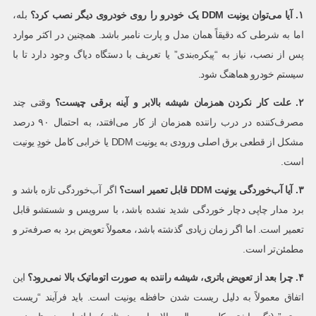
۱
.
آیا می‌توان یونیت
DDM
یک خودرو را روی خودروی دیگر نصب کرد؟
بله،
اما به شرطی که دقیقاً همان مدل و پارت نامبر باشد. همچنین در اکثر موارد
پس از نصب، نیاز به “پیکره‌بندی” یا تعریف با دستگاه دیاگ وجود دارد تا با
سیستم خودرو هماهنگ شود.
۲
.
علت کار نکردن همزمان شیشه بالابر و آینه برقی چیست؟
وقتی چند
مصرف‌کننده در درب راننده همزمان از کار می‌افتند، به احتمال ۹۰ درصد
مشکل از قطعی برق اصلی ورودی به یونیت DDM یا خرابی کامل خودِ یونیت
است.
۳
.
آیا آب‌خوردگی یونیت
DDM
قابل تعمیر است؟
اگر آب‌خوردگی تازه باشد و
برد مدار چاپی دچار خوردگی شدید نشده باشد، با سرویس و شستشو قابل
تعمیر است. اما اگر زمان زیادی گذشته باشد، معمولاً تعویض برد به صرفه‌تر و
مطمئن‌تر است.
۴
.
چرا بعد از تعویض باتری، شیشه راننده به صورت اتوماتیک بالا نمی‌رود؟
این
اتفاق معمولاً به دلیل ریست شدن حافظه یونیت است. باید فرآیند “ریست