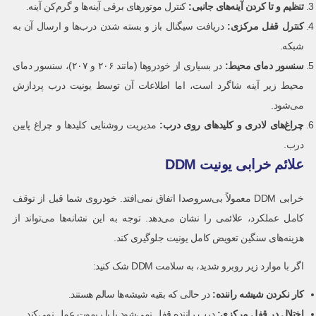
تنظیم و تا کردن آینه‌های جانبی
:
کنترل موتورهای برقی آینه‌ها و گرم‌کن آینه.
کنترل قفل مرکزی
:
دریافت سیگنال باز و بسته شدن درب‌ها و ارسال آن به
شبکه.
سنسور دمای محیط
:
در بسیاری از خودروها (مانند ۲۰۶ و ۲۰۷)، سنسور دمای
محیط زیر آینه شاگرد است، اما اطلاعات آن توسط یونیت درب پردازش
می‌شود.
چراغ‌های لادری و کلیدهای روی درب
:
مدیریت روشنایی کلیدها و چراغ پایین
درب.
علائم خرابی یونیت DDM
خرابی DDM معمولاً بی‌سروصدا اتفاق نمی‌افتد. خودروی شما قبل از توقف
کامل عملکرد، علائمی را نشان می‌دهد. توجه به این نشانه‌ها می‌تواند از
هزینه‌های سنگین تعویض کامل یونیت جلوگیری کند.
اگر با موارد زیر روبرو شدید، به سلامت DDM شک کنید:
کار نکردن شیشه راننده
:
در حالی که بقیه شیشه‌ها سالم هستند.
اختلال در قفل مرکزی
:
درب راننده قفل نمی‌شود یا با ریموت عمل نمی‌کند.