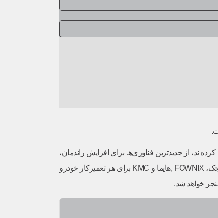
ت.
‌اند، از جدیدترین فناوری‌ها برای افزایش راندمان،
کاهش مصرف سوخت و بهبود ایمنی بهره می‌برند. به همین دلیل، آشنایی با جزئیات فنی خودروهای موجود در بازار، از جمله مدل‌های پرفروشی مانند جک، FOWNIX ,هایما و KMC برای هر تعمیرکار خودرو
نجر خواهد شد.