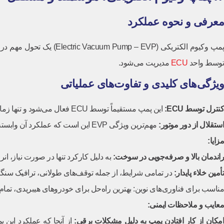
معرفی و نحوه عملکرد
پمپ وکیوم الکتریکی (VP
توسط واحد
ECU
مدیریت می‌شود.
ویژگی‌های کلیدی و تفاوت‌های عملیاتی
کنترل توسط
ECU
:
این پمپ مستقیماً توسط ECU فعال می‌شود و تنها زمانی که سطح خلاء درمدار ترمز به زیر حد معینی برسد، شروع به کار‌می‌کند (فعالیت بر اساس نیاز).
استقلال از دور موتور:
مهم‌ترین ویژگی EVP این است که عملکرد آن وابسته به دور موتور نیست. می‌تواند در هر دور موتوری، حتی زمانی که موتور خاموش است، خلاء مورد نیاز را تأمین کند.
مزایا:
راندمان بالا و صرفه‌جویی در سوخت:
به دلیل کارکرد تنها در صورت نیاز، ان
تأمین خلاء پایدار:
در تمامی شرایط، از جمله توقف‌های طولانی، ترافیک سنگین، یا خاموش بودن موتور (در خودروهای Start-Stop و
مناسب برای فناوری‌های نوین: بهترین راه‌حل برای خودروهای هیبریدی، تمام الکتریکی (EV) و موتورهایی با سی
معایب و ملاحظات ایمنی:
مکان از کار افتادن پمپ به دلیل مشکلات برقی:
از آنجا که عملکرد این 