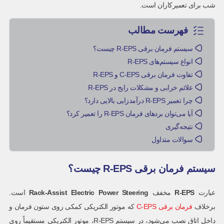
شب برای تعمیرکاران است.
فهرست مطالب
سیستم فرمان برقی R-EPS چیست؟
انواع سیستم‌های R-EPS
تفاوت فرمان برقی C-EPS و R-EPS
علائم خرابی و مشکلات رایج در R-EPS
چرا تعمیر R-EPS درآمدزایی بالایی دارد؟
آیا می‌توان بردهای فرمان R-EPS را تعمیر کرد؟
نتیجه‌گیری
سوالات متداول
سیستم فرمان برقی R-EPS چیست؟
عبارت
R-EPS
مخفف
Rack-Assist Electric Power Steering
است.
برخلاف
فرمان برقی C-EPS
که موتور الکتریکی کمکی روی ستون فرمان و
داخل اتاق نصب می‌شود، در سیستم R-EPS، موتور الکتریکی مستقیماً روی