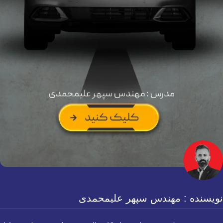
نویسنده : مهندس سپهر علیمحمدی