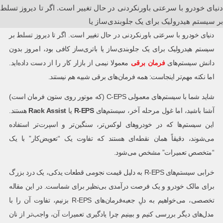
دنیای خودرو با سرعتی باورنکردنی در حال تغییر است. اگر تا دیروز تسلط
بر سیستم هیدرولیک برای یک جلوبندی‌ساز یا
دنیای خودرو با سرعتی باورنکردنی در حال تغییر است. اگر تا دیروز تسلط بر
سیستم هیدرولیک برای یک جلوبندی‌ساز یا باتری‌ساز کافی بود، امروز بدون
دانش سیستم‌های
فرمان برقی
معمولا نیمی از بازار کار را از دست داده‌اید.
اما نکته مهم‌تر اینجاست: همه فرمان‌های برقی شبیه هم نیستند.
شاید شما با سیستم‌های معمولی C-EPS (که موتور روی ستون فرمان است)
آشنا باشید، اما غول مرحله آخر، سیستم‌های
R-EPS
یا
Rack Assist
هستند.
این سیستم‌ها که در خودروهای لوکس‌تر، سنگین‌تر و اسپرت‌تر استفاده
می‌شوند، دقیقاً همان نقطه‌ای هستند که تفاوت یک “تعویض‌کار” با یک
“متخصص تعمیرات” مشخص می‌شود.
خرابی سیستم‌های R-EPS به دلیل قیمت نجومی قطعات یدکی، یک درد بزرگ
برای مالک خودرو و یک فرصت درآمدی بی‌نظیر برای شماست. در این مقاله
تخصصی، می‌خواهیم به دلِ جعبه‌فرمان‌های R-EPS بزنیم، تفاوت آن را با
مدل‌های دیگر بررسی کنیم و ببینیم چرا یادگیری تعمیرات آن، واجب‌تر از نان