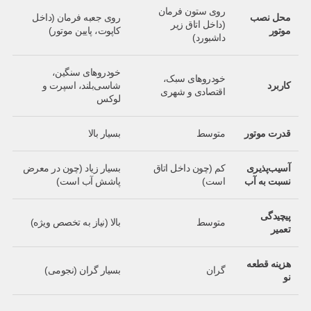
روی ستون فرمان
محل نصب
روی جعبه فرمان (داخل
(داخل اتاق زیر
موتور
کاپوت، پایین موتور)
داشبورد)
خودروهای سنگین،
خودروهای سبک،
کاربرد
شاسی‌بلند، اسپرت و
اقتصادی و شهری
لوکس
قدرت موتور
متوسط
بسیار بالا
آسیب‌پذیری
کم (چون داخل اتاق
بسیار زیاد (چون در معرض
نسبت به آب
است)
پاشش آب است)
پیچیدگی
متوسط
بالا (نیاز به تخصص ویژه)
تعمیر
هزینه قطعه
گران
بسیار گران (نجومی)
نو