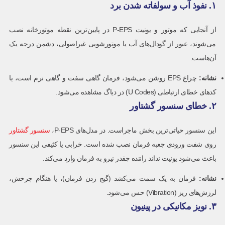
۱. نفوذ آب و سولفاته شدن برد
از آنجایی که موتور و یونیت P-EPS در پایین‌ترین نقطه موتورخانه نصب
می‌شوند، عبور از گودال‌های آب یا موتورشویی غیراصولی، دشمن درجه یک
آن‌هاست.
نشانه
:
چراغ EPS روشن می‌شود، فرمان گاهی سفت و گاهی نرم است، یا
کدهای خطای ارتباطی (U Codes) در دیاگ مشاهده می‌شود.
۲. خطای سنسور گشتاور
این سنسور حیاتی‌ترین بخش ماجراست. در مدل‌های P-EPS،
سنسور گشتاور
روی شفت ورودی جعبه فرمان نصب شده است. خرابی یا کثیفی این سنسور
باعث می‌شود یونیت نداند راننده چقدر نیرو به فرمان وارد می‌کند.
نشانه
:
فرمان به یک سمت می‌کشد (گیج زدن فرمان)، یا هنگام چرخش،
لرزش‌های ریز (Vibration) حس می‌شود.
۳. نویز مکانیکی در پینیون