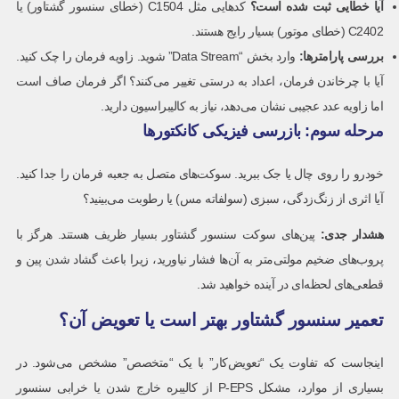
آیا خطایی ثبت شده است؟
کدهایی مثل C1504 (خطای سنسور گشتاور) یا
C2402 (خطای موتور) بسیار رایج هستند.
بررسی پارامترها
:
وارد بخش “Data Stream” شوید. زاویه فرمان را چک کنید.
آیا با چرخاندن فرمان، اعداد به درستی تغییر می‌کنند؟ اگر فرمان صاف است
اما زاویه عدد عجیبی نشان می‌دهد، نیاز به کالیبراسیون دارید.
مرحله سوم: بازرسی فیزیکی کانکتورها
خودرو را روی چال یا جک ببرید. سوکت‌های متصل به جعبه فرمان را جدا کنید.
آیا اثری از زنگ‌زدگی، سبزی (سولفاته مس) یا رطوبت می‌بینید؟
هشدار جدی
:
پین‌های سوکت سنسور گشتاور بسیار ظریف هستند. هرگز با
پروب‌های ضخیم مولتی‌متر به آن‌ها فشار نیاورید، زیرا باعث گشاد شدن پین و
قطعی‌های لحظه‌ای در آینده خواهید شد.
تعمیر سنسور گشتاور بهتر است یا تعویض آن؟
اینجاست که تفاوت یک “تعویض‌کار” با یک “متخصص” مشخص می‌شود. در
بسیاری از موارد، مشکل P-EPS از کالیبره خارج شدن یا خرابی سنسور