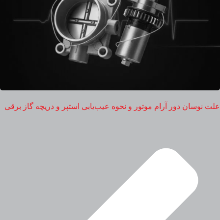
علت نوسان دور آرام موتور و نحوه عیب‌یابی استپر و دریچه گاز برقی