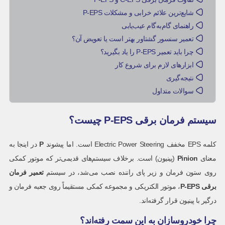
شایع‌ترین علائم خرابی و مشکلات P-EPS
راهنمای گام‌به‌گام عیب‌یابی
تعمیر سنسور گشتاور بهتر است یا تعویض آن؟
چرا باید تعمیر P-EPS را یاد بگیرید؟
ابزارهای لازم برای شروع کار
نتیجه‌گیری
سوالات متداول
سیستم فرمان برقی P-EPS چیست؟
کلمه EPS مخفف Electric Power Steering است. اما پیشوند
P
در اینجا به
معنای
Pinion
(پینیون) است. برخلاف سیستم‌های قدیمی‌تر که موتور کمکی
روی ستون فرمان و زیر پای راننده نصب می‌شد، در سیستم
تعمیر فرمان
برقی
P-EPS
، موتور الکتریکی و مجموعه کمکی مستقیماً روی جعبه فرمان و
درگیر با پینیون قرار گرفته‌اند.
چرا خودروسازان به این سمت رفته‌اند؟