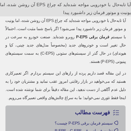
آیا تا‌به‌حال با خودرویی مواجه شده‌اید که چراغ EPS آن روشن شده، اما
یونیت و موتور فرمان زیر داشبورد پیدا
آیا تا‌به‌حال با خودرویی مواجه شده‌اید که چراغ EPS آن روشن شده، اما یونیت
و موتور فرمان زیر داشبورد پیدا نمی‌شود؟ اگر پاسخ شما مثبت است، احتمالاً
با سیستم
فرمان برقی
P-EPS
روبرو شده‌اید. صنعت خودرو به سرعت در
حال تغییر است و خودروهای جدید (مخصوصاً مدل‌های جدید چینی، کیا و
هیوندای) در حال گذر از سیستم‌های ستونی (C-EPS) به سمت سیستم‌های
پینیونی (P-EPS) هستند.
در این مقاله قصد داریم پرده از رازهای این سیستم بردارم. اگر تعمیرکاری
هستید که می‌خواهید در بازار رقابتی امروز عقب نمانید و مشتریان خود را به
دلیل عدم آگاهی از دست ندهید، این مقاله دقیقاً برای شما نوشته شده است.
اینجا فقط تئوری نمی‌خوانید؛ ما به سراغ چالش‌های واقعی تعمیرگاه می‌رویم.
فهرست مطالب
سیستم فرمان برقی P-EPS چیست؟
تفاوت فرمان برقی C-EPS و P-EPS