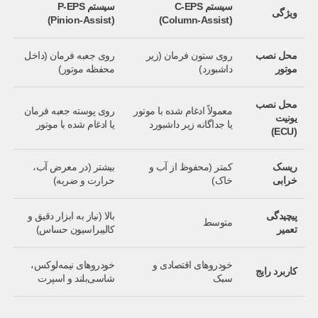
سیستم
C-EPS
سیستم
P-EPS
ویژگی
(Pinion-Assist)
(Column-Assist)
محل نصب
روی ستون فرمان (زیر
روی جعبه فرمان (داخل
موتور
داشبورد)
محفظه موتور)
محل نصب
معمولاً ادغام شده با موتور
روی پوسته جعبه فرمان
یونیت
یا جداگانه زیر داشبورد
یا ادغام شده با موتور
(ECU)
ریسک
کمتر (محفوظ از آب و
بیشتر (در معرض آب،
خرابی
خاک)
حرارت و ضربه)
پیچیدگی
بالا (نیاز به ابزار دقیق و
متوسط
تعمیر
کالیبراسیون حساس)
خودروهای اقتصادی و
خودروهای نیمه‌لوکس،
کاربرد رایج
سبک
شاسی‌بلند و اسپرت