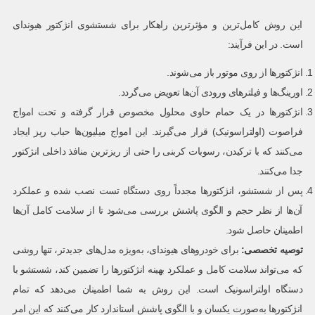
این روش کامل‌ترین و مؤثرترین راهکار برای شستشوی انژکتور هیوندای
است. در این فرآیند:
انژکتورها از روی موتور باز می‌شوند.
اورینگ‌ها و فیلترهای ورودی آن‌ها تعویض می‌گردد.
انژکتورها در یک حمام حاوی محلول مخصوص قرار گرفته و تحت امواج
فراصوت (اولتراسونیک) قرار می‌گیرند. این امواج میلیون‌ها حباب ریز ایجاد
می‌کنند که با ترکیدن، رسوبات کربنی را حتی از ریزترین منافذ داخلی انژکتور
جدا می‌کنند.
پس از شستشو، انژکتورها مجدداً روی دستگاه تست نصب شده و عملکرد
آن‌ها از نظر حجم و الگوی پاشش بررسی می‌شود تا از سلامت کامل آن‌ها
اطمینان حاصل شود.
توصیه تخصصی
:
برای خودروهای هیوندای، به‌ویژه مدل‌های جدیدتر، تنها روشی
که می‌تواند سلامت کامل و عملکرد بهینه انژکتورها را تضمین کند، شستشو با
دستگاه اولتراسونیک است. این روش به شما اطمینان می‌دهد که تمام
انژکتورها به‌صورت یکسان و با الگوی پاشش استاندارد کار می‌کنند که این امر