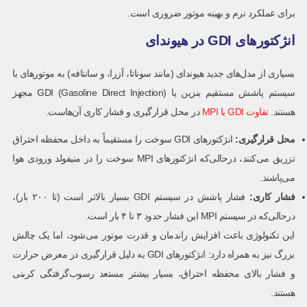
برای عملکرد نرم و بهینه موتور ضروری است.
انژکتورهای GDI در هیوندای
بسیاری از مدل‌های جدید هیوندای (مانند سوناتا، آزرا، و سانتافه) به موتورهای با
سیستم پاشش مستقیم بنزین یا GDI (Gasoline Direct Injection) مجهز
هستند.
تفاوت GDI با MPI
در محل قرارگیری و فشار کاری آن‌هاست.
محل قرارگیری
:
انژکتورهای GDI سوخت را مستقیماً به داخل محفظه احتراق
تزریق می‌کنند، درحالی‌که انژکتورهای MPI سوخت را در منیفولد ورودی هوا
می‌پاشند.
فشار کاری
:
فشار پاشش در سیستم GDI بسیار بالاتر است (تا ۲۰۰ بار)،
درحالی‌که در سیستم MPI این فشار حدود ۳ تا ۴ بار است.
این تکنولوژی باعث افزایش راندمان و قدرت موتور می‌شود، اما یک چالش
بزرگ نیز به همراه دارد: انژکتورهای GDI به دلیل قرارگیری در معرض حرارت
و فشار بالای محفظه احتراق، بسیار بیشتر مستعد رسوب‌گرفتگی کربنی
هستند.