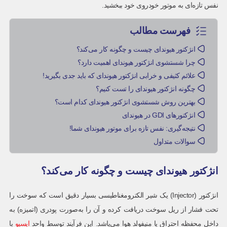
نفس تازه‌ای به موتور خودروی خود ببخشید.
فهرست مطالب
انژکتور هیوندای چیست و چگونه کار می‌کند؟
چرا شستشوی انژکتور هیوندای اهمیت دارد؟
علائم کثیفی و خرابی انژکتور هیوندای که باید جدی بگیرید!
چگونه انژکتور هیوندای را تست کنیم؟
بهترین روش شستشوی انژکتور هیوندای کدام است؟
انژکتورهای GDI در هیوندای
نتیجه‌گیری: نفس تازه برای موتور هیوندای شما!
سوالات متداول
انژکتور هیوندای چیست و چگونه کار می‌کند؟
انژکتور (Injector) یک شیر الکترومغناطیسی بسیار دقیق است که سوخت را
تحت فشار از ریل سوخت دریافت کرده و آن را به‌صورت پودری (اتمیزه) به
داخل محفظه احتراق یا منیفولد هوا می‌پاشد. این فرآیند توسط واحد
ایسیو
با