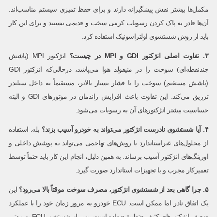
مکمل‌ها بیشتر نقش پیشگیرانه دارند و برای حفظ تمیزی سیستم مناسب‌اند.
آن‌ها قادر به پاک کردن رسوبات کربنی سخت و قدیمی نیستند و برای این کار
باید از روش شستشوی اولتراسونیک استفاده کرد.
۳
.
تفاوت اصلی انژکتور
GDI
و
MPI
در چیست؟
انژکتور MPI (پاشش
چندنقطه‌ای) سوخت را در منیفولد هوا می‌پاشد، درحالی‌که انژکتور GDI
(پاشش مستقیم) سوخت را با فشار بسیار بالاتر، مستقیماً به داخل سیلندر
تزریق می‌کند. این تفاوت باعث افزایش راندمان در موتورهای GDI و البته
حساسیت بیشتر انژکتورهای آن به رسوبات می‌شود.
۴
.
آیا شستشوی نادرست انژکتور می‌تواند به خودرو آسیب بزند؟
بله. استفاده
از محلول‌های غیراستاندارد یا روش‌های تهاجمی می‌تواند به پوشش داخلی و
اورینگ‌های انژکتور آسیب برساند. به همین دلیل، انجام این کار باید حتماً توسط
تعمیرکار مجرب و با تجهیزات استاندارد صورت گیرد.
۵
.
چرا گاهی بعد از شستشوی انژکتور، مصرف سوخت موقتاً بالا می‌رود؟
این
یک اتفاق نادر اما ممکن است. ECU خودرو به مرور زمان خود را با عملکرد
ضعیف انژکتورهای کثیف «تطبیق» داده است. پس از شستشو، ECU به مدتی