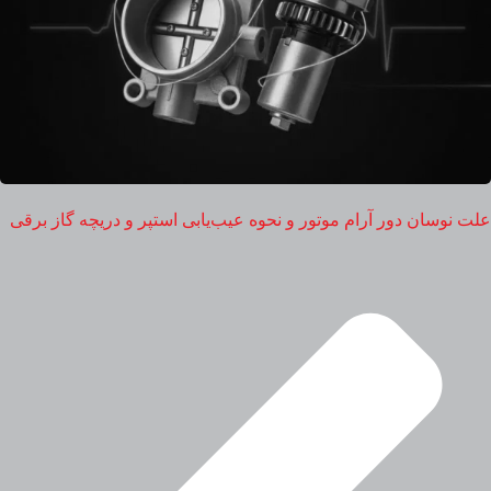
علت نوسان دور آرام موتور و نحوه عیب‌یابی استپر و دریچه گاز برقی