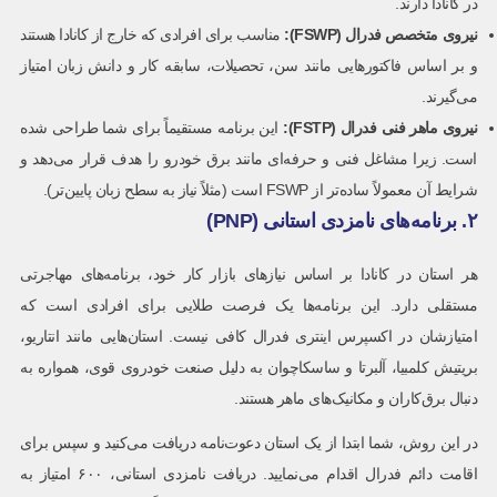
در کانادا دارند.
نیروی متخصص فدرال
(FSWP):
مناسب برای افرادی که خارج از کانادا هستند
و بر اساس فاکتورهایی مانند سن، تحصیلات، سابقه کار و دانش زبان امتیاز
می‌گیرند.
نیروی ماهر فنی فدرال
(FSTP):
این برنامه مستقیماً برای شما طراحی شده
است. زیرا مشاغل فنی و حرفه‌ای مانند برق خودرو را هدف قرار می‌دهد و
شرایط آن معمولاً ساده‌تر از FSWP است (مثلاً نیاز به سطح زبان پایین‌تر).
۲. برنامه‌های نامزدی استانی (PNP)
هر استان در کانادا بر اساس نیازهای بازار کار خود، برنامه‌های مهاجرتی
مستقلی دارد. این برنامه‌ها یک فرصت طلایی برای افرادی است که
امتیازشان در اکسپرس اینتری فدرال کافی نیست. استان‌هایی مانند انتاریو،
بریتیش کلمبیا، آلبرتا و ساسکاچوان به دلیل صنعت خودروی قوی، همواره به
دنبال برق‌کاران و مکانیک‌های ماهر هستند.
در این روش، شما ابتدا از یک استان دعوت‌نامه دریافت می‌کنید و سپس برای
اقامت دائم فدرال اقدام می‌نمایید. دریافت نامزدی استانی، ۶۰۰ امتیاز به