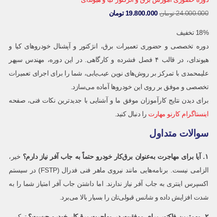
24.000.000
تومان
19.800.000
تومان
18% تخفیف
دوره تخصصی و حضوری تعمیرات برق، انژکتور و آپشنال خودروهای کیا و
هیوندای، در قالب ۴ فصل فشرده و کارگاهی. در این دوره، مهندس سپهر
علیمحمدی با تمرکز بر روش‌های نوین عیب‌یابی، شما را برای اجرای تعمیرات
تخصصی و موفق بر روی این خودروها آماده می‌سازد.
برای دیدن نتایج کارآموزان موفق ما و آشنایی با جدیدترین نکات فنی، صفحه
اینستاگرام کارنو مهارت
را دنبال کنید.
سوالات متداول
۱
.
آیا برای مهاجرت به‌عنوان برق‌کار خودرو حتماً به جاب آفر نیاز دارم؟
خیر،
الزامی نیست. برنامه‌هایی مانند نیروی ماهر فنی فدرال (FSTP) در سیستم
اکسپرس اینتری به جاب آفر نیاز ندارند. اما داشتن جاب آفر امتیاز شما را به
شدت افزایش داده و شانس قبولی‌تان را بسیار بالا می‌برد.
۲
.
مهم‌ترین فاکتور برای موفقیت در مهاجرت برق‌کار خودرو چیست؟
ترکیبی