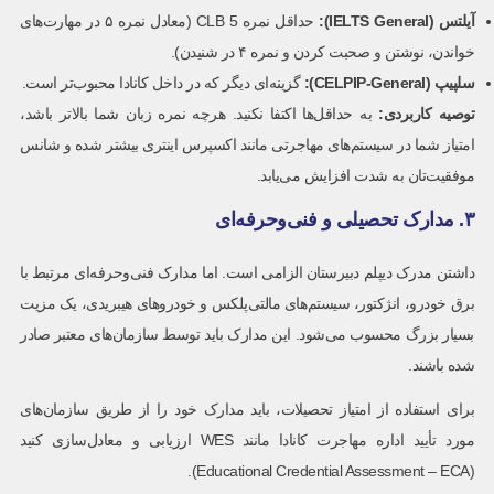
آیلتس
(IELTS General):
حداقل نمره CLB 5 (معادل نمره ۵ در مهارت‌های
خواندن، نوشتن و صحبت کردن و نمره ۴ در شنیدن).
سلپیپ
(CELPIP-General):
گزینه‌ای دیگر که در داخل کانادا محبوب‌تر است.
توصیه کاربردی
:
به حداقل‌ها اکتفا نکنید. هرچه نمره زبان شما بالاتر باشد،
امتیاز شما در سیستم‌های مهاجرتی مانند اکسپرس اینتری بیشتر شده و شانس
موفقیت‌تان به شدت افزایش می‌یابد.
۳. مدارک تحصیلی و فنی‌وحرفه‌ای
داشتن مدرک دیپلم دبیرستان الزامی است. اما مدارک فنی‌وحرفه‌ای مرتبط با
برق خودرو، انژکتور، سیستم‌های مالتی‌پلکس و خودروهای هیبریدی، یک مزیت
بسیار بزرگ محسوب می‌شود. این مدارک باید توسط سازمان‌های معتبر صادر
شده باشند.
برای استفاده از امتیاز تحصیلات، باید مدارک خود را از طریق سازمان‌های
مورد تأیید اداره مهاجرت کانادا مانند WES ارزیابی و معادل‌سازی کنید
(Educational Credential Assessment – ECA).