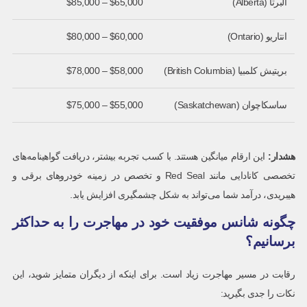
آلبرتا (Alberta)
$65,000 – $85,000
انتاریو (Ontario)
$60,000 – $80,000
بریتیش کلمبیا (British Columbia)
$58,000 – $78,000
ساسکاچوان (Saskatchewan)
$55,000 – $75,000
هشدار
:
این ارقام میانگین هستند. با کسب تجربه بیشتر، دریافت گواهینامه‌های
تخصصی کانادایی مانند Red Seal و تخصص در زمینه خودروهای برقی و
هیبریدی، درآمد شما می‌تواند به شکل چشمگیری افزایش یابد.
چگونه شانس موفقیت خود در مهاجرت را به حداکثر
برسانیم؟
رقابت در مسیر مهاجرت زیاد است. برای اینکه از دیگران متمایز شوید، این
نکات را جدی بگیرید: