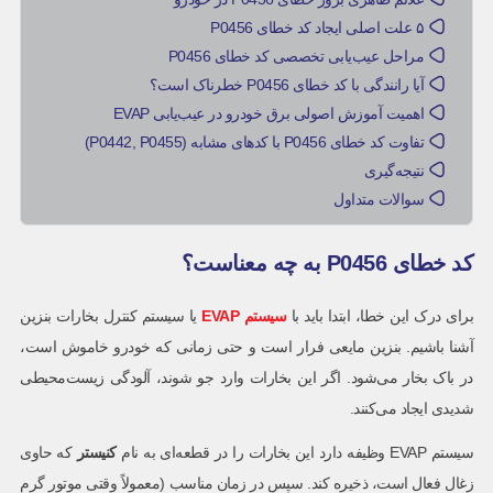
۵ علت اصلی ایجاد کد خطای P0456
مراحل عیب‌یابی تخصصی کد خطای P0456
آیا رانندگی با کد خطای P0456 خطرناک است؟
اهمیت آموزش اصولی برق خودرو در عیب‌یابی EVAP
تفاوت کد خطای P0456 با کدهای مشابه (P0442, P0455)
نتیجه‌گیری
سوالات متداول
کد خطای P0456 به چه معناست؟
برای درک این خطا، ابتدا باید با
سیستم EVAP
یا سیستم کنترل بخارات بنزین
آشنا باشیم. بنزین مایعی فرار است و حتی زمانی که خودرو خاموش است،
در باک بخار می‌شود. اگر این بخارات وارد جو شوند، آلودگی زیست‌محیطی
شدیدی ایجاد می‌کنند.
سیستم EVAP وظیفه دارد این بخارات را در قطعه‌ای به نام
کنیستر
که حاوی
زغال فعال است، ذخیره کند. سپس در زمان مناسب (معمولاً وقتی موتور گرم