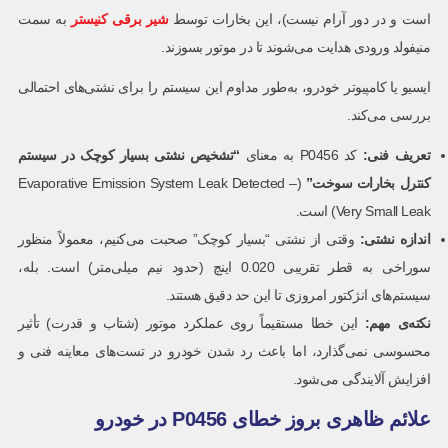
است و در دور آرام نیست)، این بخارات توسط
شیر برقی کنیستر
به سمت
منیفولد ورودی هدایت می‌شوند تا در موتور بسوزند.
ایسیو یا کامپیوتر خودرو، به‌طور مداوم این سیستم را برای نشتی‌های احتمالی
بررسی می‌کند.
تعریف فنی:
کد P0456 به معنای
“تشخیص نشتی بسیار کوچک در سیستم
کنترل بخارات سوخت”
(Evaporative Emission System Leak Detected –
Very Small Leak) است.
اندازه نشتی:
وقتی از نشتی “بسیار کوچک” صحبت می‌کنیم، معمولاً منظور
سوراخی به قطر تقریبی 0.020 اینچ (حدود نیم میلی‌متر) است. بله،
سیستم‌های انژکتور امروزی تا این حد دقیق هستند.
نکته‌ی مهم:
این خطا مستقیماً روی عملکرد موتور (شتاب و قدرت) تأثیر
محسوسی نمی‌گذارد، اما باعث رد شدن خودرو در تست‌های معاینه فنی و
افزایش آلایندگی می‌شود.
علائم ظاهری بروز خطای P0456 در خودرو