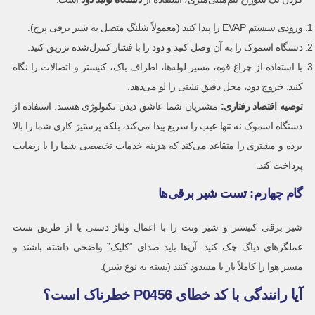
ورودی سیستم EVAP را پیدا کنید (معمولاً شلنگ متصل به شیر برقی پرچ).
دستگاه اسموک را به آن وصل کنید و دود را با فشار کنترل‌شده تزریق کنید.
با استفاده از چراغ قوه، مسیر لوله‌ها، اطراف باک، کنیستر و اتصالات را نگاه
کنید. خروج دود، محل دقیق نشتی را لو می‌دهد.
توصیه اقتصاد رفتاری:
مشتریان شما عاشق دیدن تکنولوژی هستند. استفاده از
دستگاه اسموک نه تنها عیب را سریع پیدا می‌کند، بلکه پرستیژ کاری شما را بالا
برده و مشتری را متقاعد می‌کند که هزینه خدمات تخصصی شما را با رضایت
پرداخت کند.
گام چهارم: تست شیر برقی‌ها
شیر برقی کنیستر و شیر ونت را با اعمال ولتاژ دستی یا از طریق تست
عملگرهای دیاگ چک کنید. آن‌ها باید صدای “کلیک” واضحی داشته باشند و
مسیر هوا را کاملاً باز یا مسدود کنند (بسته به نوع شیر).
آیا رانندگی با کد خطای P0456 خطرناک است؟