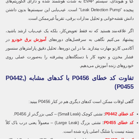
کیا و هیوندای، سیستم EVAP به شدت هوشمند شده و دارای الگوریتم‌های
پیچیده “Leak Detection Pump” است. عیب‌یابی این سیستم‌ها بدون داشتن
دانش نقشه‌خوانی و تحلیل مدارات برقی، تقریباً غیرممکن است.
اگر علاقه‌مند هستید که نه فقط تعویض‌کار، بلکه یک عیب‌یاب ارشد باشید،
پیشنهاد می‌کنیم نگاهی به سرفصل‌های دوره‌های
آموزش برق خودرو
در
آکادمی کارنو مهارت بیندازید. ما در این دوره‌ها، تحلیل دقیق پارامترهای سنسور
فشار مخزن و نحوه کار با دستگاه‌های پیشرفته را به‌صورت عملی روی
خودروهای زنده آموزش می‌دهیم.
تفاوت کد خطای P0456 با کدهای مشابه (P0442,
P0455)
گاهی اوقات ممکن است کدهای دیگری هم در کنار P0456 ببینید:
کد خطای
P0442
:
نشتی کوچک (Small Leak) – کمی بزرگ‌تر از P0456.
کد خطای
P0455
:
نشتی بزرگ (Large Leak) – معمولاً یعنی درب باک کلاً
بسته نیست یا شلنگ اصلی پاره شده است.