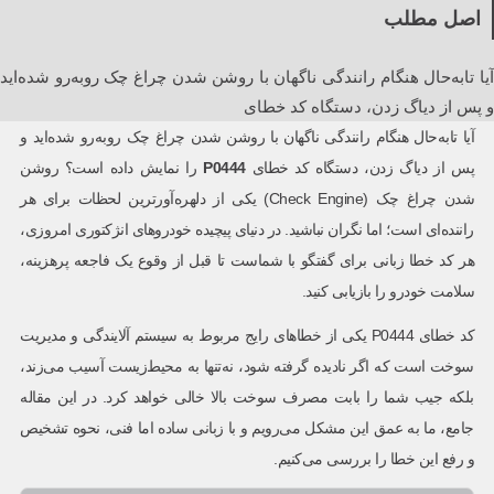
اصل مطلب
آیا تا‌به‌حال هنگام رانندگی ناگهان با روشن شدن چراغ چک روبه‌رو شده‌اید
و پس از دیاگ زدن، دستگاه کد خطای
آیا تا‌به‌حال هنگام رانندگی ناگهان با روشن شدن چراغ چک روبه‌رو شده‌اید و
پس از دیاگ زدن، دستگاه کد خطای
P0444
را نمایش داده است؟ روشن
شدن چراغ چک (Check Engine) یکی از دلهره‌آورترین لحظات برای هر
راننده‌ای است؛ اما نگران نباشید. در دنیای پیچیده خودروهای انژکتوری امروزی،
هر کد خطا زبانی برای گفتگو با شماست تا قبل از وقوع یک فاجعه پرهزینه،
سلامت خودرو را بازیابی کنید.
کد خطای P0444 یکی از خطاهای رایج مربوط به سیستم آلایندگی و مدیریت
سوخت است که اگر نادیده گرفته شود، نه‌تنها به محیط‌زیست آسیب می‌زند،
بلکه جیب شما را بابت مصرف سوخت بالا خالی خواهد کرد. در این مقاله
جامع، ما به عمق این مشکل می‌رویم و با زبانی ساده اما فنی، نحوه تشخیص
و رفع این خطا را بررسی می‌کنیم.