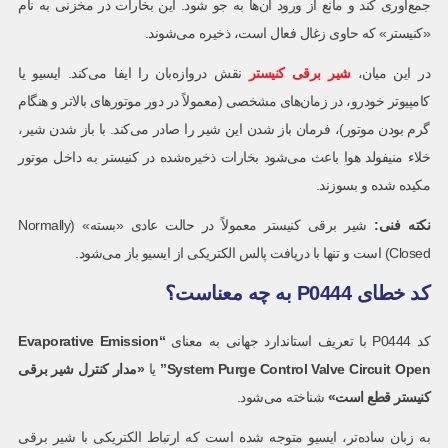
جمع‌آوری کند و مانع از ورود آن‌ها به جو شود. این بخارات در مخزنی به نام
«کنیستر» که حاوی زغال فعال است، ذخیره می‌شوند.
در این میان،
شیر برقی کنیستر
نقش دروازه‌بان را ایفا می‌کند. ایسیو یا
کامپیوتر خودرو، در زمان‌های مشخصی (معمولاً در دور موتورهای بالاتر و هنگام
گرم بودن موتور)، فرمان باز شدن این شیر را صادر می‌کند. با باز شدن شیر،
خلاء منیفولد هوا باعث می‌شود بخارات ذخیره‌شده در کنیستر به داخل موتور
مکیده شده و بسوزند.
نکته فنی
:
شیر برقی کنیستر معمولاً در حالت عادی «بسته» (Normally
Closed) است و تنها با دریافت پالس الکتریکی از ایسیو باز می‌شود.
کد خطای P0444 به چه معناست؟
کد P0444 با تعریف استاندارد جهانی به معنای
“Evaporative Emission
System Purge Control Valve Circuit Open”
یا
«
مدار کنترل شیر برقی
کنیستر قطع است
»
شناخته می‌شود.
به زبان ساده‌تر، ایسیو متوجه شده است که ارتباط الکتریکی با شیر برقی