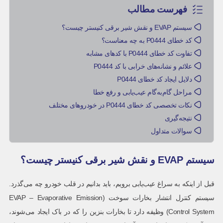
فهرست مطالب
سیستم EVAP و نقش شیر برقی کنیستر چیست؟
کد خطای P0444 به چه معناست؟
تفاوت کد خطای P0444 با کدهای مشابه
علائم و نشانه‌های خرابی با کد P0444
دلایل ایجاد کد خطای P0444
مراحل گام‌به‌گام عیب‌یابی و رفع خطا
نکات تخصصی کد خطای P0444 در خودروهای مختلف
نتیجه‌گیری
سوالات متداول
سیستم EVAP و نقش شیر برقی کنیستر چیست؟
قبل از اینکه به سراغ عیب‌یابی برویم، باید بدانیم در قلب خودرو چه می‌گذرد.
سیستم کنترل انتشار بخارات سوخت (EVAP – Evaporative Emission
Control System) وظیفه دارد تا بخارات بنزین را که در باک ایجاد می‌شوند،