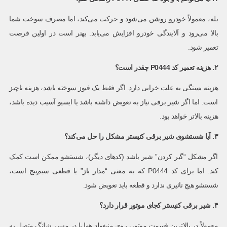
بله، معمولاً خودرو روشن می‌شود و حرکت می‌کند، اما مصرف سوخت شما
بالا می‌رود و آلایندگی خودرو افزایش می‌یابد. بهتر است در اولین فرصت
تعمیر شود.
۲. هزینه تعمیر کد P0444 چقدر است؟
هزینه بستگی به علت خرابی دارد. اگر فقط یک فیوز سوخته باشد، هزینه ناچیز
است. اما اگر شیر برقی نیاز به تعویض داشته باشد یا ایسیو آسیب دیده باشد،
هزینه بالاتر خواهد بود.
۳. آیا شستشوی شیر برقی کنیستر مشکل را حل می‌کند؟
اگر مشکل “گیر کردن” شیر باشد (کدهای دیگر)، شستشو ممکن است کمک
کند. اما برای کد P0444 که به معنی “مدار باز” یا قطعی سیم‌پیچ است،
شستشو هیچ تاثیری ندارد و قطعه باید تعویض شود.
۴. شیر برقی کنیستر کجای موتور قرار دارد؟
معمولاً در بالاترین قسمت موتور، روی منیفولد هوا یا در مسیر شلنگ متصل به