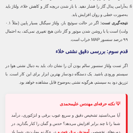
به‌آرامی پدال گاز را فشار دهید. با باز شدن دریچه گاز و کاهش خلاء، ولتاژ باید
به‌صورت خطی و روان افزایش یابد.
نتیجه‌گیری تست:
اگر در حالت سوئیچ باز، ولتاژ سیگنال بسیار پایین (مثلاً ۰.۱
ولت) است یا با روشن شدن موتور و گاز دادن هیچ تغییری نمی‌کند، به احتمال
۹۹ درصد سنسور MAP خراب است.
قدم سوم: بررسی دقیق نشتی خلاء
اگر تست ولتاژ سنسور سالم بودن آن را نشان داد، باید به دنبال نشتی هوا در
سیستم ورودی باشید. یک دستگاه دودساز بهترین ابزار برای این کار است. با
تزریق دود به سیستم، هرگونه نشتی به‌وضوح قابل مشاهده خواهد بود.
آیا می‌دانستید تشخیص دقیق و سریع عیوب برقی و انژکتوری، درآمد
شما را تا چند برابر افزایش می‌دهد؟ حدس و گمان را کنار بگذارید. در
دوره‌های تخصصی
آموزش برق خودرو
در «کارنو مهارت»، شما یاد