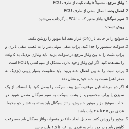
ولتاژ مرجع
:
معمولاً ۵ ولت ثابت از طرف ECU.
اتصال بدنه
:
اتصال منفی از طرف ECU.
سیم سیگنال
:
ولتاژ متغیر که به ECU بازگردانده می‌شود.
روش تست:
سوئیچ را در حالت باز (ON) قرار دهید اما موتور را روشن نکنید.
سوکت سنسور را جدا کنید. پراپ منفی مولتی‌متر را به قطب منفی باتری و
پراپ مثبت را به پین ولتاژ مرجع در سوکت بزنید. باید ولتاژی نزدیک به ۵ ولت
را مشاهده کنید. اگر این ولتاژ وجود ندارد، مشکل از سیم‌کشی یا ECU است.
پراپ مثبت را به پین اتصال بدنه بزنید. باید مقاومت بسیار پایینی (نزدیک به
صفر اهم) نسبت به بدنه خودرو نشان دهد.
اگر دو مرحله قبل موفقیت‌آمیز بود، سوکت را وصل کنید. با استفاده از یک
سوزن یا پراپ مخصوص، از پشت سوکت به سیم سیگنال متصل شوید. در
حالت سوئیچ باز و موتور خاموش، ولتاژ سیگنال باید بسته به فشار جو محیط،
عددی بین ۳.۵ تا ۴.۸ ولت باشد.
موتور را روشن کنید. به دلیل ایجاد خلاء در منیفولد، ولتاژ سیگنال باید به‌سرعت
کاهش یابد و در دور آرام به عددی بین ۰.۸ تا ۱.۵ ولت برسد.