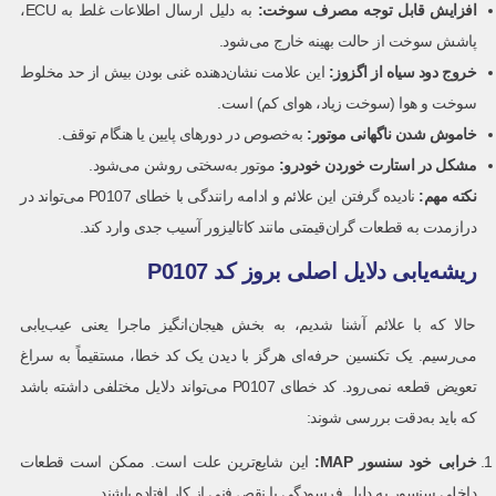
افزایش قابل توجه مصرف سوخت:
به دلیل ارسال اطلاعات غلط به ECU،
پاشش سوخت از حالت بهینه خارج می‌شود.
خروج دود سیاه از اگزوز:
این علامت نشان‌دهنده غنی بودن بیش از حد مخلوط
سوخت و هوا (سوخت زیاد، هوای کم) است.
خاموش شدن ناگهانی موتور:
به‌خصوص در دورهای پایین یا هنگام توقف.
مشکل در استارت خوردن خودرو:
موتور به‌سختی روشن می‌شود.
نکته مهم:
نادیده گرفتن این علائم و ادامه رانندگی با خطای P0107 می‌تواند در
درازمدت به قطعات گران‌قیمتی مانند کاتالیزور آسیب جدی وارد کند.
ریشه‌یابی دلایل اصلی بروز کد P0107
حالا که با علائم آشنا شدیم، به بخش هیجان‌انگیز ماجرا یعنی عیب‌یابی
می‌رسیم. یک تکنسین حرفه‌ای هرگز با دیدن یک کد خطا، مستقیماً به سراغ
تعویض قطعه نمی‌رود. کد خطای P0107 می‌تواند دلایل مختلفی داشته باشد
که باید به‌دقت بررسی شوند:
خرابی خود سنسور
MAP
:
این شایع‌ترین علت است. ممکن است قطعات
داخلی سنسور به دلیل فرسودگی یا نقص فنی از کار افتاده باشند.