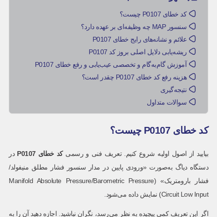
کد خطای P0107 چیست؟
سنسور MAP چه وظیفه‌ای بر عهده دارد؟
علائم و نشانه‌های رایج خطای P0107
ریشه‌یابی دلایل اصلی بروز کد P0107
آموزش گام‌به‌گام و تخصصی عیب‌یابی و رفع خطای P0107
هزینه رفع کد خطای P0107 چقدر است؟
نتیجه‌گیری
سوالات متداول
کد خطای P0107 چیست؟
بیایید از اصول اولیه شروع کنیم. تعریف فنی و رسمی
کد خطای
P0107
در
دستگاه دیاگ به‌صورت «ورودی پایین در مدار سنسور فشار مطلق منیفولد/
فشار بارومتریک» (Manifold Absolute Pressure/Barometric Pressure
Circuit Low Input) نمایش داده می‌شود.
اگر این تعریف کمی پیچیده به نظر می‌رسد، نگران نباشید. اجازه دهید آن را به