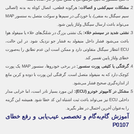
مشکلات سیم‌کشی و اتصالات:
هرگونه قطعی، اتصال کوتاه به بدنه (اتصالی
سیم سیگنال به منفی)، یا خوردگی در سیم‌ها و سوکت متصل به سنسور MAP
می‌تواند باعث ارسال سیگنال ولتاژ پایین شود.
نشتی شدید در سیستم خلاء:
یک نشتی بزرگ در شلنگ‌های خلاء یا منیفولد هوا
باعث می‌شود فشار داخل منیفولد به فشار جو نزدیک شود. در این حالت،
ECU انتظار سیگنال متفاوتی دارد و ممکن است این عدم تطابق را به‌صورت
خطای ولتاژ پایین تفسیر کند.
گرفتگی یا کثیفی پورت سنسور:
در برخی خودروها، سنسور MAP یک پورت
کوچک دارد که به منیفولد متصل است. گرفتگی این پورت با دوده و کربن مانع
از اندازه‌گیری صحیح فشار می‌شود.
مشکل در کامپیوتر خودرو (
ECU
):
این مورد بسیار نادر است، اما خرابی مدار
داخلی ECU نیز می‌تواند باعث ثبت اشتباه این کد خطا شود. همیشه این گزینه
را به‌عنوان آخرین احتمال در نظر بگیرید.
آموزش گام‌به‌گام و تخصصی عیب‌یابی و رفع خطای
P0107