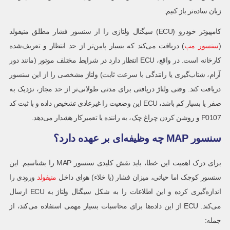
زبان ساده‌تر باز کنیم:
کامپیوتر خودرو (ECU) سیگنال ولتاژی را از سنسور فشار مطلق منیفولد
(
سنسور مپ
) دریافت می‌کند که بسیار پایین‌تر از حد انتظار و تعریف‌شده
کارخانه است. در واقع، ECU انتظار دارد در شرایط مختلف موتور (مانند دور
آرام، شتاب‌گیری یا رانندگی با سرعت ثابت) ولتاژ مشخصی را از این سنسور
دریافت کند. وقتی ولتاژ دریافتی برای مدتی طولانی‌تر از حد مجاز، نزدیک به
صفر یا بسیار کم باشد، ECU این وضعیت را غیرعادی تشخیص داده و با ثبت کد
P0107 و روشن کردن چراغ چک، به راننده یا تعمیرکار هشدار می‌دهد.
سنسور MAP چه وظیفه‌ای بر عهده دارد؟
برای درک اهمیت این خطا، باید نقش کلیدی سنسور MAP را بشناسیم. این
سنسور کوچک اما حیاتی، میزان فشار (یا خلاء) هوای داخل
منیفولد
ورودی را
اندازه‌گیری کرده و این اطلاعات را به شکل سیگنال ولتاژ به ECU ارسال
می‌کند. ECU از این داده‌ها برای محاسبات بسیار مهمی استفاده می‌کند، از
جمله: