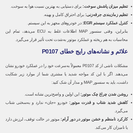
تنظیم میزان پاشش سوخت:
برای دستیابی به بهترین نسبت هوا به سوخت.
تنظیم زمان‌بندی جرقه‌زنی:
برای احتراق کامل و بهینه.
کنترل عملکرد سیستم
EGR
:
در خودروهای مجهز به این سیستم.
بنابراین، وقتی سنسور MAP اطلاعات غلط به ECU می‌دهد، تمام این
محاسبات به هم ریخته و عملکرد موتور به‌شدت تحت تأثیر قرار می‌گیرد.
علائم و نشانه‌های رایج خطای P0107
مشکلات ناشی از کد P0107 معمولاً به‌سرعت خود را در عملکرد خودرو نشان
می‌دهند. اگر با این کد مواجه شدید یا مشتری شما از موارد زیر شکایت
داشت، باید به سنسور MAP و مدار آن شک کنید:
روشن شدن چراغ چک موتور
:
این اولین و واضح‌ترین نشانه است.
کاهش شدید شتاب و قدرت موتور:
خودرو «جان» ندارد و به‌سختی شتاب
می‌گیرد.
کارکرد نامنظم و خشن موتور در دور آرام
:
موتور در حالت توقف، لرزش دارد
یا نامیزان کار می‌کند.