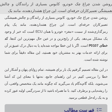
روشن شدن چراغ چک خودرو، کابوس بسیاری از رانندگان و چالش
همیشگی تعمیرکاران حرفه‌ای است. این چراغ هشداردهنده، مانند یک
روشن شدن چراغ چک خودرو، کابوس بسیاری از رانندگان و چالش همیشگی
تعمیرکاران حرفه‌ای است. این چراغ هشداردهنده، مانند یک پیام
رمزگذاری‌شده از سمت «مغز» خودرو یا همان ECU است که خبر از وجود
یک مشکل می‌دهد. یکی از رایج‌ترین و در عین حال مهم‌ترین این کدها،
کد
خطای
P0107
است. اگر با این خطا مواجه شده‌اید یا به دنبال درک عمیق‌تر آن
برای ارائه خدمات بهتر به مشتریان خود هستید، این مقاله دقیقاً برای شما
نوشته شده است.
در این مقاله تصمیم گرفتیم یک بار برای همیشه، تمام زوایای پنهان و آشکار این
خطا را بررسی کنیم. در این راهنمای جامع، نه‌تنها با معنای این کد آشنا
می‌شوید، بلکه گام‌به‌گام یاد می‌گیرید که چگونه مانند یک متخصص واقعی، آن
را ریشه‌یابی و برطرف کنید. با ما همراه باشید تا از سردرگمی اولیه عبور کرده
و به یک راه‌حل قطعی برسید.
فهرست مطالب