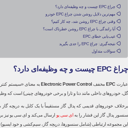
چراغ EPC چیست و چه وظیفه‌ای دارد؟
مهم‌ترین دلایل روشن شدن چراغ EPC خودرو
وقتی چراغ EPC روشن شد، چه کار کنیم؟
آیا رانندگی با چراغ EPC روشن خطرناک است؟
عیب‌یابی خطای EPC
نتیجه‌گیری: چراغ EPC را جدی بگیرید
سوالات متداول
چراغ EPC چیست و چه وظیفه‌ای دارد؟
بارت
EPC
مخفف
Electronic Power Control
به معنای «سیستم کنترل
گل، خودروهای داخلی مانند دنا و تارا و برخی خودروهای چینی) است که وظیفه
نسور پدال گاز این فشار را به
ای سی یو
این مجموعه ارتباطی (شامل سنسورها، دریچه گاز، سیم‌کشی و خود ایسیو)