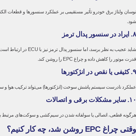
شود.
۸. ایراد در سنسور پدال ترمز
شاید عجیب به نظر برس
قدرت موتور را کاهش داده و چراغ EPC را روشن کند.
۹. کثیفی یا نقص در انژکتورها
عملکرد نادرست سیستم پاشش سوخت (انژکتورها) می‌تواند ترکیب هوا و سوخت را به هم بزند و ECU این عدم تعادل را
۱۰. سایر مشکلات برقی و اتصالات
هرگونه قطعی، اتصالی یا سولفاته شدن در سیم‌کشی و سوکت‌های مرتبط با سنسورها و عملگرهای سیستم EPC، می‌تواند ب
وقتی چراغ EPC روشن شد، چه کار کنیم؟