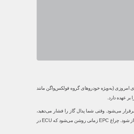
امروزی (به‌ویژه خودروهای گروه فولکس‌واگن مانند
بر عهده دارد.
 بود، در خودروهای مجهز به EPC، این ارتباط به‌صورت الکترونیکی برقرار می‌شود. وقتی شما پدال گاز را فشار می‌دهید،
ارسال می‌کند و ای سی یو نیز بر اساس اطلاعات دریافتی، به دریچه گاز برقی دستور می‌دهد که چه مقدار باز شود. چراغ EPC زمانی روشن می‌شود که ECU در