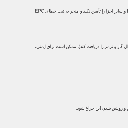
نوسان ولتاژ برق خودرو تأثیر مستقیمی بر عملکرد سنسورها و قطعات الکترونیکی دارد. ضعیف بودن باتری یا خرابی دینام می‌تواند ولتاژ موردنیاز ECU و سایر اجزا را تأمین نکند و منجر به ثبت خطای EPC
مان سیگنال فشردن پدال گاز و ترمز را دریافت کند)، ممکن است برای ایمنی،