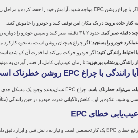
اگر با چراغ روشن EPC مواجه شدید، آرامش خود را حفظ کرده و مراحل زیر را دنبال کنید:
به کنار جاده بروید
:
در یک مکان امن توقف کنید و خودرو را خاموش کنید.
چند دقیقه صبر کنید
:
حدود ۲ تا ۳ دقیقه صبر کنید و سپس خودرو را دوباره روشن کنید. گاهی اوقات این خطاها موقتی هستند و با یکبار راه‌اندازی مجدد، چراغ خاموش می‌شود.
عملکرد خودرو را بسنجید
:
اگر چراغ همچنان روشن است، به نحوه کارکرد موتو
با احتیاط رانندگی کنید
:
اگر خودرو حرکت می‌کند اما قدرت آن کم شده است (حالت limp mode)، با احتیاط و با سرعت پایین خود را به نزدیک‌ترین تعمیر
از رانندگی پرشتاب بپرهیزید
:
تا زمان عیب‌یابی کامل، از فشار آوردن به موتو
آیا رانندگی با چراغ EPC روشن خطرناک است؟
له، می‌تواند خطرناک باشد
.
چراغ EPC نشان‌دهنده وجود یک مشکل ج
سی یو شود. علاوه بر این، کاهش ناگهانی قدرت خودرو در حین رانندگی (مثلا
عیب‌یابی خطای EPC