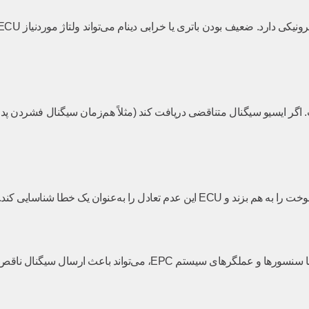
د، اما سنسور پدال ترمز نیز با ECU در ارتباط است. اگر ایسیو سیگنال متناقضی دریافت کند (مثلاً هم‌ز
 به‌عنوان یک خطا شناسایی کند.
اعث ارسال سیگنال ناقص و روشن شدن این چراغ شود.