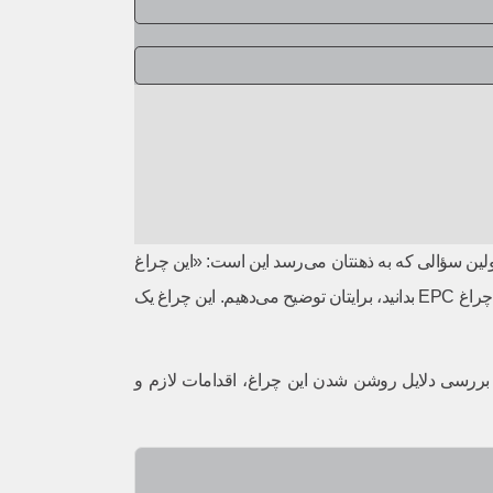
روی صفحه کیلومتر شما روشن می‌شود. احتمالاً اولین سؤالی که به ذهنتان می‌رسد این است: «این چراغ
دیگر چیست؟ آیا خطرناک است؟» اگر شما هم با این صحنه مواجه شده‌اید، نگران نباشید. ما در این مقاله به زبان ساده و فنی، هر آنچه را که باید درباره چراغ EPC بدانید، برایتان توضیح می‌دهیم. این چراغ یک
امل به بررسی دلایل روشن شدن این چراغ، اقدامات لازم و