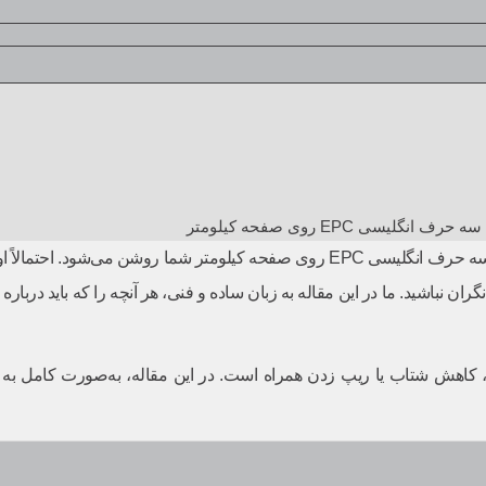
ی EPC روی صفحه کیلومتر
تصور کنید در حال رانندگی هستید که ناگهان یک چراغ هشدار نارنجی‌رنگ با سه حرف انگلیسی EPC 
از نخوردن ماشین، کاهش شتاب یا ریپ زدن همراه است. در این مقاله، به‌صورت ک