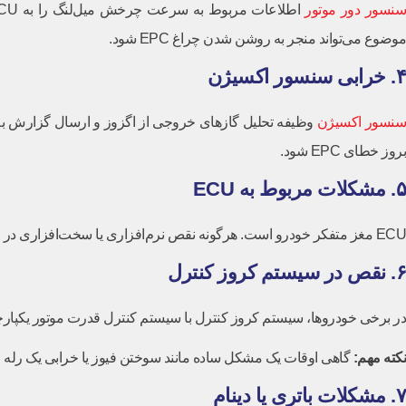
نسور دور موتور
موضوع می‌تواند منجر به روشن شدن چراغ EPC شود.
۴. خرابی سنسور اکسیژن
سنسور اکسیژن
وظیفه تحلیل گازهای خروجی از اگزوز و ارسال گزارش به ای
بروز خطای EPC شود.
۵. مشکلات مربوط به ECU
ECU مغز متفکر خودرو است. هرگونه نقص نرم‌افزاری یا سخت‌افزاری در این قطعه حیاتی، می‌تواند باعث ارسال سیگنال‌های اشتباه و روشن شدن چراغ‌های هشدار مختلف، از جمله EPC، شود.
۶. نقص در سیستم کروز کنترل
در برخی خودروها، سیستم کروز کنترل با سیستم کنترل قدرت موتور یکپارچه است. بنا
نکته مهم
:
گاهی اوقات یک مشکل ساده مانند سوختن فیوز یا خرابی یک رله می‌تواند باعث روشن شدن چراغ EPC شود. بنابراین قب
۷. مشکلات باتری یا دینام