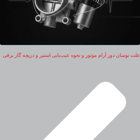
علت نوسان دور آرام موتور و نحوه عیب‌یابی استپر و دریچه گاز برقی