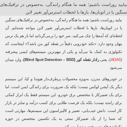
بیایید روراست باشیم؛ همه ما هنگام رانندگی، به‌خصوص در ترافیک‌های
سنگین یا در اتوبان‌ها، بارها با لحظات استرس‌آور تغییر لاین
بیایید روراست باشیم؛ همه ما هنگام رانندگی، به‌خصوص در ترافیک‌های سنگین
یا در اتوبان‌ها، بارها با لحظات استرس‌آور تغییر لاین مواجه شده‌ایم. آن
لحظه‌ای که آینه‌ها را چک می‌کنید، سر خود را برمی‌گردانید اما باز هم یک ترس
پنهان وجود دارد: «نکند خودرویی دقیقاً در نقطه کور من باشد؟» اینجاست که
تکنولوژی به کمک ما می‌آید و یکی از مهم‌ترین سیستم‌های ایمنی پیشرفته
(
ADAS
)، یعنی
رادار نقطه کور
(Blind Spot Detection – BSD)
، وارد میدان
می‌شود.
در خودروهای مدرن، به‌ویژه محصولات پرطرف‌دار هیوندا و کیا، این سیستم
دیگر یک آپشن لوکس نیست؛ بلکه یک ضرورت برای رانندگی ایمن است. اما
برای یک تعمیرکار یا متخصص برق خودرو، این سیستم فقط یک ابزار کمکی
برای راننده نیست؛ بلکه یک فرصت طلایی برای کسب درآمد و تمایز در بازار
کار است. دانش عیب‌یابی، تعمیر و کالیبراسیون این سیستم‌ها، مهارتی است
که شما را از یک تعمیرکار سنتی به یک تکنسین متخصص در حوزه
تکنولوژی‌های نوین خودرو تبدیل می‌کند.