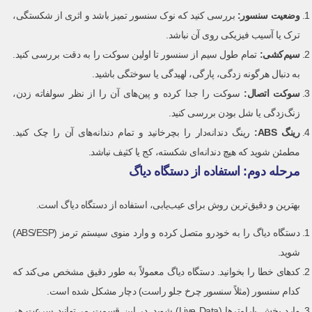
وضعیت سنسور
:
بررسی کنید که نوک سنسور تمیز باشد و اثری از شکستگی،
ترک یا آسیب فیزیکی روی آن نباشد.
سیم‌کشی
:
تمام طول سیم از سنسور تا اولین سوکت را به دقت بررسی کنید.
به دنبال هرگونه زدگی، پارگی، لهیدگی یا سوختگی باشید.
سوکت اتصال
:
سوکت را جدا کرده و پین‌های آن را از نظر سولفاته زدن،
زنگ‌زدگی یا شل بودن بررسی کنید.
رینگ
ABS:
رینگ دندانه‌دار را بچرخانید و تمام دندانه‌های آن را چک کنید.
مطمئن شوید که هیچ دندانه‌ای شکسته، کج یا کثیف نباشد.
مرحله دوم: استفاده از دستگاه دیاگ
بهترین و دقیق‌ترین روش برای عیب‌یابی، استفاده از دستگاه دیاگ است.
دستگاه دیاگ را به خودرو متصل کرده و وارد منوی سیستم ترمز (ABS/ESP)
شوید.
کدهای خطا را بخوانید. دستگاه دیاگ معمولاً به طور دقیق مشخص می‌کند که
کدام سنسور (مثلاً سنسور چرخ جلو راست) دچار مشکل شده است.
وارد بخش پارامترها (Live Data) شوید. در این قسمت می‌توانید سرعت هر