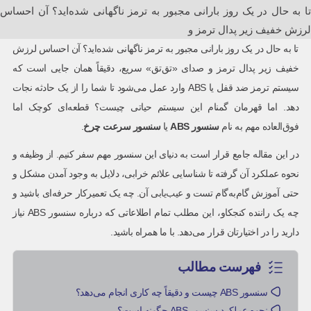
تا به حال در یک روز بارانی مجبور به ترمز ناگهانی شده‌اید؟ آن احساس
لرزش خفیف زیر پدال ترمز و
تا به حال در یک روز بارانی مجبور به ترمز ناگهانی شده‌اید؟ آن احساس لرزش
خفیف زیر پدال ترمز و صدای «تق‌تق» سریع، دقیقاً همان جایی است که
سیستم ترمز ضد قفل یا ABS وارد عمل می‌شود تا شما را از یک حادثه نجات
دهد. اما قهرمان گمنام این سیستم حیاتی چیست؟ قطعه‌ای کوچک اما
فوق‌العاده مهم به نام
سنسور
ABS
یا
سنسور سرعت چرخ
.
در این مقاله جامع قرار است به دنیای این سنسور مهم سفر کنیم. از وظیفه و
نحوه عملکرد آن گرفته تا شناسایی علائم خرابی، دلایل به وجود آمدن مشکل و
حتی آموزش گام‌به‌گام تست و عیب‌یابی آن. چه یک تعمیرکار حرفه‌ای باشید و
چه یک راننده کنجکاو، این مطلب تمام اطلاعاتی که درباره سنسور ABS نیاز
دارید را در اختیارتان قرار می‌دهد. با ما همراه باشید.
فهرست مطالب
سنسور ABS چیست و دقیقاً چه کاری انجام می‌دهد؟
نحوه عملکرد سنسور ABS چگونه است؟