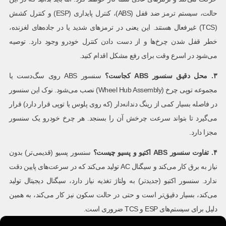
حالت، سیستم ترمز ضد قفل (ABS)، کنترل پایداری (ESP) و کنترل کشش
(TCS) غیرفعال هستند. این یعنی در ترمزهای شدید یا در جاده‌های لغزنده،
خطر قفل شدن چرخ‌ها و از دست دادن کنترل خودرو وجود دارد. توصیه
می‌شود در اسرع وقت برای رفع مشکل اقدام کنید.
۳
.
محل دقیق سنسور
ABS
کجاست؟
سنسور ABS روی سگ‌دست یا
مجموعه توپی چرخ (Wheel Hub Assembly) نصب می‌شود. نوک این سنسور
در فاصله بسیار کمی از رینگ دندانه‌دار (که روی پلوس یا توپی قرار دارد) قرار
می‌گیرد تا بتواند سرعت چرخش آن را بسنجد. هر چرخ خودرو یک سنسور
مجزا دارد.
۴
.
تفاوت سنسور
ABS
اکتیو و پسیو چیست؟
سنسور پسیو (قدیمی‌تر) بدون
نیاز به برق کار می‌کند و سیگنال AC تولید می‌کند که در سرعت‌های پایین دقت
ندارد. سنسور اکتیو (جدیدتر) به ولتاژ تغذیه نیاز دارد، سیگنال دیجیتال تولید
می‌کند، بسیار دقیق‌تر است و حتی در حالت سکون نیز کار می‌کند، به همین
دلیل برای سیستم‌های ESP و TCS ضروری است.