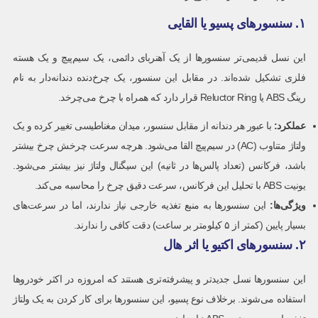
۱. سنسورهای پسیو یا القایی
این نسل قدیمی‌تر سنسورها از یک آهنربای دائمی، یک سیم‌پیچ و یک هسته
فلزی تشکیل شده‌اند. در مقابل این سنسور، یک چرخ‌دنده دندانه‌دار به نام
رینگ ABS یا Reluctor Ring قرار دارد که همراه با چرخ می‌چرخد.
عملکرد
:
با عبور هر دندانه از مقابل سنسور، میدان مغناطیسی تغییر کرده و یک
ولتاژ متناوب (AC) در سیم‌پیچ القا می‌شود. هرچه سرعت چرخش چرخ بیشتر
باشد، فرکانس (تعداد پالس‌ها در ثانیه) این سیگنال ولتاژ نیز بیشتر می‌شود.
یونیت ABS با تحلیل این فرکانس، سرعت دقیق چرخ را محاسبه می‌کند.
ویژگی‌ها
:
این سنسورها به منبع تغذیه خارجی نیاز ندارند، اما در سرعت‌های
بسیار پایین (کمتر از ۵ کیلومتر بر ساعت) دقت کافی را ندارند.
۲. سنسورهای اکتیو یا اثر هال
این سنسورها نسل جدیدتر و پیشرفته‌تری هستند که امروزه در اکثر خودروها
استفاده می‌شوند. برخلاف نوع پسیو، این سنسورها برای کار کردن به یک ولتاژ