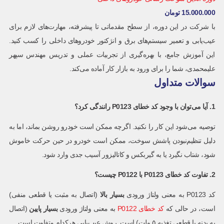
15.000.000
تومان
با شرکت در این دوره، از سطح مقدماتی تا پیشرفته، مهارت‌های لازم برای
عیب‌یابی و تعمیر سیستم‌های برق و انژکتور خودروهای داخلی را کسب کنید.
این آموزش جامع، با بهره‌گیری از تجربیات عملی و تدریس مهندس سپهر
علیمحمدی، شما را برای ورود به بازار کار آماده می‌کند.
سوالات متداول
1. آیا می‌توان با وجود کد خطای P0123 رانندگی کرد؟
توصیه می‌شود این کار را نکنید. اگرچه ممکن است خودرو روشن بماند، اما به
دلیل تنظیم‌نبودن پاشش سوخت، ممکن است خودرو در حین حرکت خاموش
شود، شتاب نگیرد یا به گیربکس و کاتالیزور آسیب جدی وارد شود.
2. تفاوت کد خطای P0123 با P0122 چیست؟
کد P0123 به معنی ولتاژ ورودی
بسیار بالا
(اتصال به مثبت یا قطعی منفی)
است، در حالی که
کد خطای P0122
به معنی ولتاژ ورودی
بسیار پایین
(اتصال
به بدنه یا قطعی تغذیه ۵ ولت) است. روش عیب‌یابی هرکدام متفاوت است.