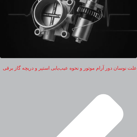
علت نوسان دور آرام موتور و نحوه عیب‌یابی استپر و دریچه گاز برقی