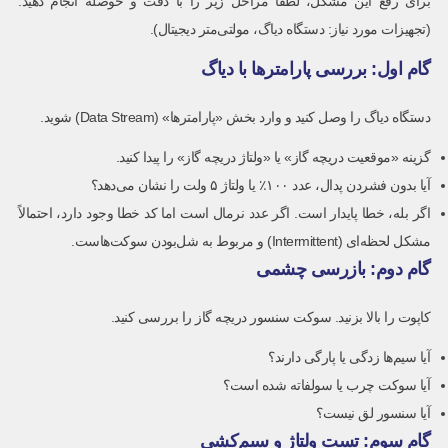
برای رفع این مشکل، لطفاً مراحل زیر را با دقت و حوصله انجام دهید.
(تجهیزات مورد نیاز: دستگاه دیاگ، مولتی‌متر دیجیتال).
گام اول: بررسی پارامترها با دیاگ
دستگاه دیاگ را وصل کنید و وارد بخش «پارامترها» (Data Stream) شوید.
گزینه «موقعیت دریچه گاز» یا «ولتاژ دریچه گاز» را پیدا کنید.
آیا بدون فشردن پدال، عدد ۱۰۰٪ یا ولتاژ ۵ ولت را نشان می‌دهد؟
اگر بله، خطا پایدار است. اگر عدد نرمال است اما کد خطا وجود دارد، احتمالاً
مشکل لحظه‌ای (Intermittent) و مربوط به شل‌بودن سوکت‌هاست.
گام دوم: بازرسی چشمی
کاپوت را بالا بزنید. سوکت سنسور دریچه گاز را بررسی کنید.
آیا سیم‌ها زدگی یا پارگی دارند؟
آیا سوکت چرب یا سولفاته شده است؟
آیا سنسور لق نیست؟
گام سوم: تست ولتاژ و سیم‌کشی