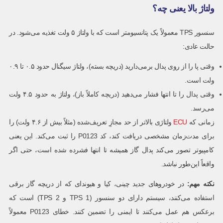
ولتاژ بالا یعنی چه؟
سنسور TPS معمولاً یک پتانسیومتر است که با ولتاژ ۵ ولت تغذیه می‌شود. در
حالت عادی:
وقتی پا را از روی پدال برمی‌دارید (دریچه بسته)، ولتاژ سیگنال حدود ۰.۵ تا ۰.۹
ولت است.
وقتی پدال را تا انتها فشار می‌دهید (دریچه کاملاً باز)، ولتاژ به حدود ۴.۵ ولت
می‌رسد.
زمانی که
ECU
ولتاژی بالاتر از حد مجازِ تعریف‌شده (مثلاً بیش از ۴.۶ ولت) را
برای مدت‌زمان مشخصی دریافت کند، کد P0123 را ثبت می‌کند. این یعنی
کامپیوتر تصور می‌کند پدال گاز همیشه تا انتها فشرده شده است، حتی اگر
واقعاً این‌طور نباشد.
نکته مهم:
در خودروهای جدید چینی، کیا و هیوندای که از دریچه گاز برقی
استفاده می‌کنند، سیستم دارای دو سنسور (TPS 1 و TPS 2) است که
برعکس هم عمل می‌کنند تا ایمنی را تضمین کنند. خطای P0123 معمولاً