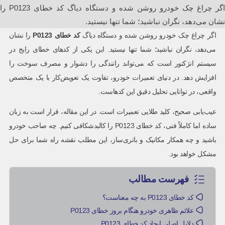
اگر چراغ چک خودرو روشن شده و دستگاه دیاگ کد خطای P0123 را
نشان می‌دهد، نگران نباشید؛ شما تنها نیستید.
اگر چراغ چک خودرو روشن شده و دستگاه دیاگ
کد خطای
P0123
را نشان
می‌دهد، نگران نباشید؛ شما تنها نیستید. این یکی از کدهای خطای رایج در
سیستم انژکتور است که می‌تواند رانندگی را دشوار و مصرف سوخت را
افزایش دهد. در دنیای تعمیرات خودرو، تفاوت یک تعویض‌کار با یک متخصص
واقعی، در توانایی تحلیل دقیق این کدهاست.
عیب‌یابی صحیح، کلید طلایی تعمیرات است. در این مقاله، قرار است به زبان
ساده اما کاملاً فنی، کد خطای P0123 را کالبدشکافی کنیم. چه صاحب خودرو
باشید و چه همکار مکانیک و باتری‌ساز، این مطلب نقشه راه شما برای حل
مشکل خواهد بود.
فهرست مطالب
کد خطای P0123 به چه معناست؟
علائم ظاهری خودرو هنگام بروز خطای P0123
دلایل اصلی ایجاد کد خطای P0123