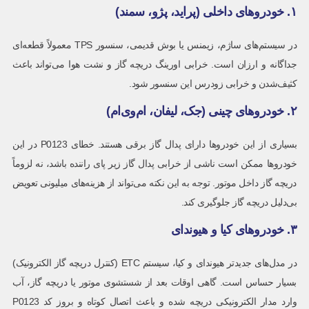
۱. خودروهای داخلی (پراید، پژو، سمند)
در سیستم‌های ساژم، زیمنس یا بوش قدیمی، سنسور TPS معمولاً قطعه‌ای
جداگانه و ارزان است. خرابی اورینگ دریچه گاز و نشت هوا می‌تواند باعث
کثیف‌شدن و خرابی زودرس این سنسور شود.
۲. خودروهای چینی (جک، لیفان، ام‌وی‌ام)
بسیاری از این خودروها دارای پدال گاز برقی هستند. خطای P0123 در این
خودروها ممکن است ناشی از خرابی پدال گاز زیر پای راننده باشد، نه لزوماً
دریچه گاز داخل موتور. توجه به این نکته می‌تواند از هزینه‌های میلیونی تعویض
بی‌دلیل دریچه گاز جلوگیری کند.
۳. خودروهای کیا و هیوندای
در مدل‌های جدیدتر هیوندای و کیا، سیستم ETC (کنترل دریچه گاز الکترونیک)
بسیار حساس است. گاهی اوقات بعد از شستشوی موتور یا دریچه گاز، آب
وارد مدار الکترونیکی دریچه شده و باعث اتصال کوتاه و بروز کد P0123