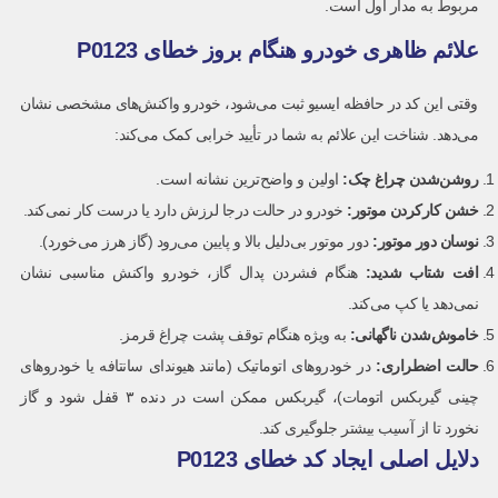
مربوط به مدار اول است.
علائم ظاهری خودرو هنگام بروز خطای P0123
وقتی این کد در حافظه ایسیو ثبت می‌شود، خودرو واکنش‌های مشخصی نشان
می‌دهد. شناخت این علائم به شما در تأیید خرابی کمک می‌کند:
روشن‌شدن چراغ چک
:
اولین و واضح‌ترین نشانه است.
خشن کارکردن موتور
:
خودرو در حالت درجا لرزش دارد یا درست کار نمی‌کند.
نوسان دور موتور:
دور موتور بی‌دلیل بالا و پایین می‌رود (گاز هرز می‌خورد).
افت شتاب شدید:
هنگام فشردن پدال گاز، خودرو واکنش مناسبی نشان
نمی‌دهد یا کپ می‌کند.
خاموش‌شدن ناگهانی:
به ویژه هنگام توقف پشت چراغ قرمز.
حالت اضطراری
:
در خودروهای اتوماتیک (مانند هیوندای سانتافه یا خودروهای
چینی گیربکس اتومات)، گیربکس ممکن است در دنده ۳ قفل شود و گاز
نخورد تا از آسیب بیشتر جلوگیری کند.
دلایل اصلی ایجاد کد خطای P0123