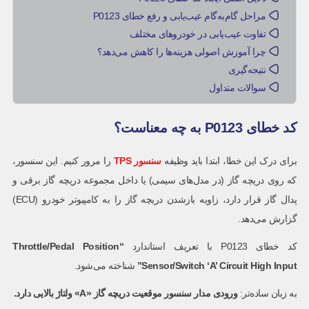
مراحل گام‌به‌گام عیب‌یابی و رفع خطای P0123
تفاوت عیب‌یابی در خودروهای مختلف
چرا آموزش اصولی هزینه‌ها را کاهش می‌دهد؟
نتیجه‌گیری
سوالات متداول
کد خطای P0123 به چه معناست؟
برای درک این خطا، ابتدا باید وظیفه
سنسور TPS
را مرور کنیم. این سنسور،
که روی دریچه گاز (در مدل‌های سیمی) یا داخل مجموعه دریچه گاز برقی و
پدال گاز قرار دارد، زاویه بازشدن دریچه گاز را به کامپیوتر خودرو (ECU)
گزارش می‌دهد.
کد خطای P0123 با تعریف استاندارد
“
Throttle/Pedal Position
Sensor/Switch ‘A’ Circuit High Input
”
شناخته می‌شود.
به زبان ساده‌تر:
ورودی مدار سنسور موقعیت دریچه گاز «
A
» ولتاژ بالایی دارد.