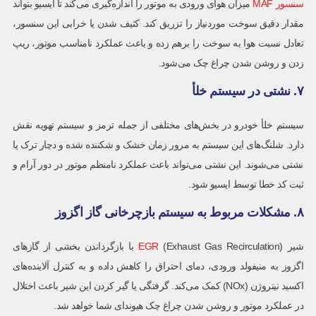
سنسور MAF
میزان هوای ورودی به موتور را اندازه‌گیری می‌کند تا ایسیو بتواند
مقدار دقیق سوخت موردنیاز را تزریق کند. کثیف شدن یا خرابی این سنسور،
تعادل نسبت هوا به سوخت را برهم زده و باعث عملکرد نامناسب موتور، ریپ
زدن و روشن شدن چراغ چک می‌شود.
۷. نشتی در سیستم خلأ
سیستم خلأ خودرو در بخش‌های مختلفی از جمله ترمز و سیستم تهویه نقش
دارد. شلنگ‌های این سیستم به مرور زمان خشک و شکننده شده و دچار ترک یا
نشتی می‌شوند. این نشتی می‌تواند باعث عملکرد نامنظم موتور در دور آرام و
ثبت کد خطا توسط ایسیو شود.
۸. مشکلات مربوط به سیستم بازچرخانی گاز اگزوز
شیر
EGR
(Exhaust Gas Recirculation) با بازگرداندن بخشی از گازهای
اگزوز به منیفولد ورودی، دمای احتراق را کاهش داده و به کنترل آلاینده‌های
اکسید نیتروژن (NOx) کمک می‌کند. گرفتگی یا گیر کردن این شیر باعث اختلال
در عملکرد موتور و روشن شدن چراغ چک هیوندای شما خواهد شد.