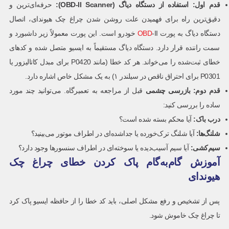
قدم اول: استفاده از دستگاه دیاگ
(OBD-II Scanner):
حرفه‌ای‌ترین و
دقیق‌ترین راه برای فهمیدن علت روشن شدن چراغ چک هیوندای، اتصال
دستگاه دیاگ به پورت
OBD
-II خودرو است. این پورت معمولاً زیر داشبورد و
سمت راننده قرار دارد. دستگاه دیاگ مستقیماً به ایسیو متصل شده و کدهای
خطای ثبت‌شده را می‌خواند. هر کد خطا (مانند P0420 برای مبدل کاتالیزور یا
P0301 برای احتراق ناقص در سیلندر ۱) به یک مشکل خاص اشاره دارد.
قدم دوم: بازرسی چشمی
قبل از مراجعه به تعمیرگاه. می‌توانید چند مورد
ساده را بررسی کنید:
درب باک
:
آیا محکم بسته شده است؟
شلنگ‌ها
:
آیا شلنگ ترک‌خورده یا جداشده‌ای در اطراف موتور می‌بینید؟
سیم‌کشی
:
آیا سیم آسیب‌دیده یا سوخته‌ای در اطراف سنسورها وجود دارد؟
آموزش گام‌به‌گام پاک کردن خطای چراغ چک
هیوندای
پس از تشخیص و رفع مشکل اصلی، باید کد خطا را از حافظه ایسیو پاک کرد
تا چراغ چک خاموش شود.