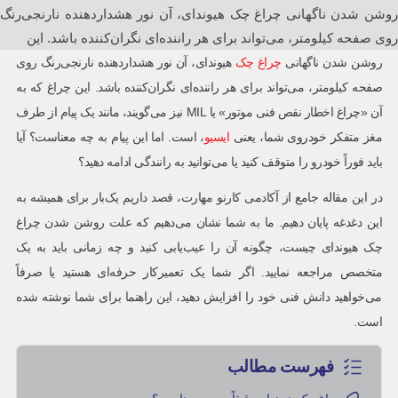
روشن شدن ناگهانی چراغ چک هیوندای، آن نور هشداردهنده نارنجی‌رنگ
روی صفحه کیلومتر، می‌تواند برای هر راننده‌ای نگران‌کننده باشد. این
روشن شدن ناگهانی
چراغ چک
هیوندای، آن نور هشداردهنده نارنجی‌رنگ روی
صفحه کیلومتر، می‌تواند برای هر راننده‌ای نگران‌کننده باشد. این چراغ که به
آن «چراغ اخطار نقص فنی موتور» یا MIL نیز می‌گویند، مانند یک پیام از طرف
مغز متفکر خودروی شما، یعنی
ایسیو
، است. اما این پیام به چه معناست؟ آیا
باید فوراً خودرو را متوقف کنید یا می‌توانید به رانندگی ادامه دهید؟
در این مقاله جامع از آکادمی کارنو مهارت، قصد داریم یک‌بار برای همیشه به
این دغدغه پایان دهیم. ما به شما نشان می‌دهیم که علت روشن شدن چراغ
چک هیوندای چیست، چگونه آن را عیب‌یابی کنید و چه زمانی باید به یک
متخصص مراجعه نمایید. اگر شما یک تعمیرکار حرفه‌ای هستید یا صرفاً
می‌خواهید دانش فنی خود را افزایش دهید، این راهنما برای شما نوشته شده
است.
فهرست مطالب