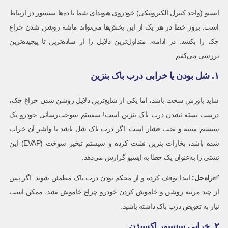
ایسیو (واحد کنترل الکترونیکی) خودروی هیوندای شما با ده‌ها سنسور در ارتباط
است. بروز خطا در هر یک از این بخش‌ها می‌تواند ماشه روشن شدن چراغ
چک را بکشد. در ادامه، متداول‌ترین دلایل را از ساده‌ترین تا پیچیده‌ترین
بررسی می‌کنیم.
۱. شل بودن یا خرابی درب باک بنزین
شاید باورش سخت باشد، اما یکی از شایع‌ترین دلایل روشن شدن چراغ چک،
درست بسته نشدن درب باک بنزین است! سیستم سوخت‌رسانی خودرو یک
سیستم بسته و تحت فشار است. اگر درب باک شل باشد یا واشر آن خراب
شده باشد، بخارات بنزین نشت کرده و سیستم تبخیر سوخت (EVAP) این
نشتی را به‌عنوان یک خطا به ایسیو گزارش می‌دهد.
✅راه‌حل
:
ابتدا توقف کرده و از محکم بودن درب باک مطمئن شوید. اگر پس
از چند مرتبه روشن و خاموش کردن خودرو چراغ خاموش نشد، ممکن است
نیاز به تعویض درب باک داشته باشید.
۲. خرابی سنسور اکسیژن