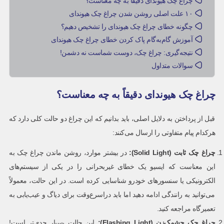
چراغ چک هیوندای دقیقاً به چه معناست؟
۱۰ علت اصلی روشن شدن چراغ چک هیوندای
چگونه خطای چراغ چک هیوندای را تشخیص دهیم؟
آموزش گام‌به‌گام پاک کردن خطای چراغ چک هیوندای
نتیجه‌گیری: چراغ چک، دوست شماست نه دشمن!
سوالات متداول
چراغ چک هیوندای دقیقاً به چه معناست؟
قبل از پرداختن به دلایل اصلی، باید بدانیم که این چراغ دو حالت کلی دارد که
هرکدام پیام متفاوتی را ارسال می‌کنند:
چراغ چک ثابت
(Solid Light):
در بیشتر موارد، روشن ماندن چراغ چک به
این معناست که ایسیو یک خطای غیربحرانی را در یکی از سیستم‌های
الکترونیکی یا سنسورهای خودرو شناسایی کرده است. در این حالت، معمولاً
می‌توانید به رانندگی ادامه دهید اما باید دراسرع‌وقت برای دیاگ و عیب‌یابی به
تعمیرگاه مراجعه کنید.
چراغ چک چشمک‌زن
(Flashing Light):
این حالت بسیار جدی‌تر است!