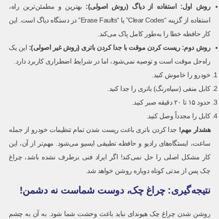
روش اول: استفاده از دیاگ (روش اصولی):
بهترین و مطمئن‌ترین راه،
استفاده از گزینه “Clear Codes” یا “Erase Faults” در دستگاه دیاگ است. این
کار حافظه خطا را به‌طور کامل پاک می‌کند.
روش دوم: ریست کردن موقت با جدا کردن باتری (روش غیر اصولی):
این یک
راه‌حل موقت است و توصیه نمی‌شود، اما در شرایط اضطراری کاربرد دارد.
خودرو را خاموش کنید.
کابل منفی (سیاه‌رنگ) باتری را جدا کنید.
حدود ۱۵ تا ۲۰ دقیقه صبر کنید.
کابل را مجدداً وصل کنید.
هشدار مهم
!
جدا کردن باتری باعث ریست شدن تمام تنظیمات خودرو از جمله
ساعت، ایستگاه‌های رادیو و حافظه تطبیقی ایسیو می‌شود. مهم‌تر از آن، این
کار مشکل اصلی را حل نمی‌کند! اگر ایراد فنی برطرف نشده باشد، چراغ
چک پس از مدتی کوتاه دوباره روشن خواهد شد.
نتیجه‌گیری: چراغ چک، دوست شماست نه دشمن!
روشن شدن چراغ چک هیوندای نباید باعث وحشت شما شود. به آن به چشم