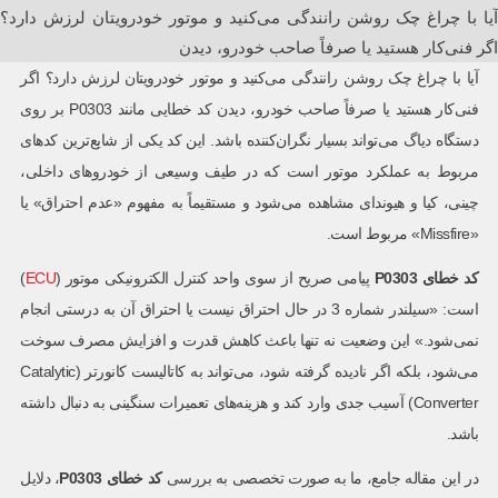
آیا با چراغ چک روشن رانندگی می‌کنید و موتور خودرویتان لرزش دارد؟
اگر فنی‌کار هستید یا صرفاً صاحب خودرو، دیدن
آیا با چراغ چک روشن رانندگی می‌کنید و موتور خودرویتان لرزش دارد؟ اگر
فنی‌کار هستید یا صرفاً صاحب خودرو، دیدن کد خطایی مانند P0303 بر روی
دستگاه دیاگ می‌تواند بسیار نگران‌کننده باشد. این کد یکی از شایع‌ترین کدهای
مربوط به عملکرد موتور است که در طیف وسیعی از خودروهای داخلی،
چینی، کیا و هیوندای مشاهده می‌شود و مستقیماً به مفهوم «عدم احتراق» یا
«Missfire» مربوط است.
کد خطای P0303
پیامی صریح از سوی واحد کنترل الکترونیکی موتور (
ECU
)
است: «سیلندر شماره 3 در حال احتراق نیست یا احتراق آن به درستی انجام
نمی‌شود.» این وضعیت نه تنها باعث کاهش قدرت و افزایش مصرف سوخت
می‌شود، بلکه اگر نادیده گرفته شود، می‌تواند به کاتالیست کانورتر (Catalytic
Converter) آسیب جدی وارد کند و هزینه‌های تعمیرات سنگینی به دنبال داشته
باشد.
در این مقاله جامع، ما به صورت تخصصی به بررسی
کد خطای
P0303
، دلایل