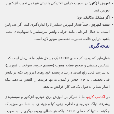
تعویض انژکتور
:
در صورت خرابی الکتریکی یا نشتی غیرقابل تعمیر، انژکتور را
تعویض کنید.
اگر مشکل مکانیکی بود
:
تست کمپرس
:
حتماً فشار کمپرس سیلندر 3 را اندازه‌گیری کنید. اگر عدد پایین
است، به دنبال ایراداتی مانند خرابی واشر سرسیلندر یا سوپاپ‌های نشتی
باشید. در این حالت، تعمیرات تخصصی موتور لازم است.
نتیجه‌گیری
همان‌طور که دیدید، کد خطای P0303 یک مشکل شایع اما قابل‌حل است که با
تشخیص منطقی و صحیح قطعه معیوب (سیستم جرقه، سوخت یا کمپرس)،
به سرعت قابل رفع است. در دنیای پیچیده خودروهای امروزی، تکیه بر دانش
فنی تخصصی به جای حدس و گمان، نه تنها هزینه‌ها را کاهش می‌دهد، بلکه
اعتبار شما را به‌عنوان یک فنی‌کار افزایش می‌دهد.
در
آکادمی کارنو
، ما با تمرکز بر آموزش برق خودرو، انژکتور و سیستم‌های
پیشرفته دیاگ خودروهای داخلی، چینی، کیا و هیوندای، به شما می‌آموزیم که
چگونه نه تنها کد خطای P0303 بلکه هر خطای پیچیده دیگری را به صورت