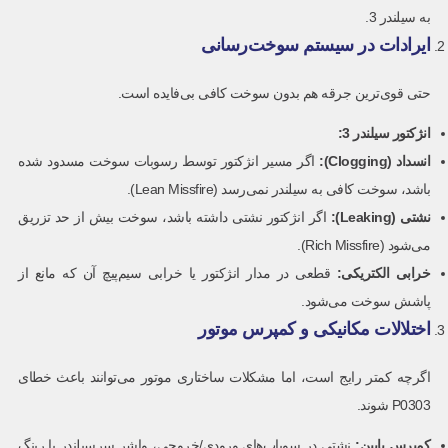
به سیلندر 3.
ایرادات در سیستم سوخت‌رسانی
حتی قوی‌ترین جرقه هم بدون سوخت کافی بی‌فایده است.
انژکتور سیلندر 3
:
انسداد
(Clogging):
اگر مسیر انژکتور توسط رسوبات سوخت مسدود شده
باشد، سوخت کافی به سیلندر نمی‌رسد (Lean Missfire).
نشتی
(Leaking):
اگر انژکتور نشتی داشته باشد، سوخت بیش از حد تزریق
می‌شود (Rich Missfire).
خرابی الکتریکی
:
قطعی در مدار انژکتور یا خرابی سیم‌پیچ آن که مانع از
پاشش سوخت می‌شود.
اختلالات مکانیکی و کمپرس موتور
اگرچه کمتر رایج است، اما مشکلات ساختاری موتور می‌توانند باعث خطای
P0303 شوند.
کمپرس پایین
:
نشتی در سوپاپ‌های ورودی/خروجی، واشر سرسیلندر یا رینگ