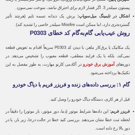
پیستون سیلندر 3. اگر فشار لازم برای احتراق نباشد، سوخت نمی‌سوزد.
اشکال در تایمینگ میل‌سوپاپ
:
پرش یک دندانه تسمه تایم (هرچند تأثیر
گسترده‌تری دارد، اما ممکن است Missfire سیلندر خاصی را تشدید کند).
روش عیب‌یابی گام‌به‌گام کد خطای P0303
یک مکانیک یا برق‌کار ماهر، با دیدن کد P0303 سریعاً اقدام به تعویض قطعه
نمی‌کند، بلکه با یک فرایند منطقی، قطعه معیوب را تشخیص می‌دهد. در
دوره‌های
آموزش برق خودرو
در آکادمی کارنو مهارت، به طور مفصل به این
تکنیک‌ها پرداخته می‌شود.
گام ۱: بررسی داده‌های زنده و فریزر فریم با دیاگ خودرو
قبل از هر کاری، دستگاه دیاگ خودرو را وصل کنید.
فریزر فریم
:
این داده‌ها شرایط موتور (دما، دور موتور، بار موتور) را دقیقاً در
لحظه ثبت خطا نشان می‌دهند. بررسی کنید خطا در حالت درجا، زیر بار، یا در
دور بالا رخ داده است.