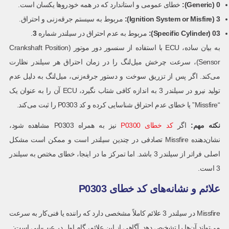
0 (Generic):
خطای عمومی و استاندارد که در همه خودروها یکسان است.
3 (Ignition System or Misfire):
مربوط به سیستم جرقه‌زنی و احتراق.
03 (Specific Cylinder):
مربوط به عدم احتراق در سیلندر شماره
3
.
به بیان ساده، ECU با استفاده از سنسور دور موتور (Crankshaft Position
Sensor)، سرعت چرخش میل‌لنگ را در زمان احتراق هر سیلندر نظارت
می‌کند. اگر پس از تزریق سوخت و دستور جرقه‌زنی، میل‌لنگ به دلیل عدم
تولید نیرو در سیلندر 3 به اندازه کافی شتاب نگیرد، ECU آن را به عنوان یک
“Missfire” یا خطای عدم احتراق شناسایی کرده و کد P0303 را ثبت می‌کند.
نکته مهم
:
اگر
کد خطای P0300
نیز به همراه P0303 مشاهده شود،
نشان‌دهنده Missfire تصادفی در چندین سیلندر است و ممکن است مشکل
اصلی فراتر از سیلندر 3 باشد. اما تمرکز ما در اینجا، خطای مختص به سیلندر
3 است.
علائم و نشانه‌های کد خطای P0303
Missfire در سیلندر 3 علائم کاملاً مشخصی دارد که راننده یا فنی‌کار به سرعت
می‌تواند آن‌ها را تشخیص دهد. آگاهی از این علائم، گام اول در عیب‌یابی است: