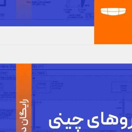
EC7 – نقشه الکتریکی Geely EC7
مشاهده نقشه ها