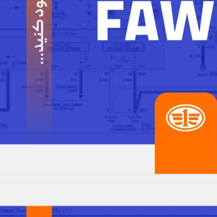
ه الکتریکی بسترن B50
مشاهده نقشه ها