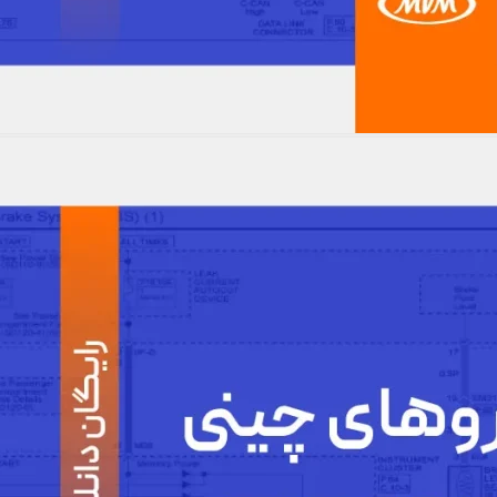
ی ام 530 – نقشه الکتریکی mvm 530
مشاهده نقشه ها