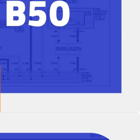
نقشه سیم کشی Besturn B50 – نقش