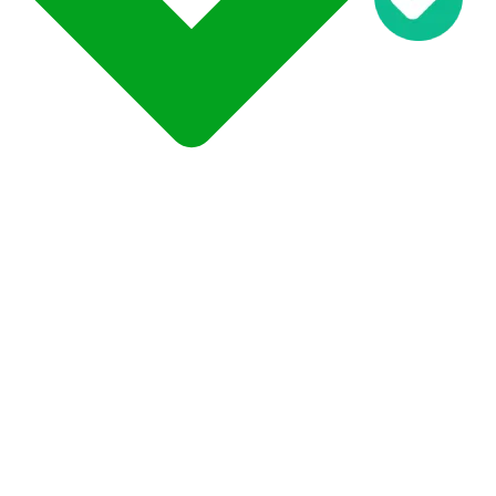
دیاگ کارمن i700