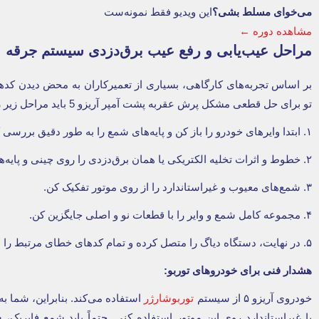
می‌خوای مسلط بشی؟
این ویدیو فقط نمونه‌ست
مشاهده دوره ←
مراحل عیب‌یابی و رفع عیب برق‌دزدی سیستم جرقه
تو برای حل قطعی مشکل پرش عقربه پشت آمپر آریزو 5 باید مراحل زیر را دنبال کنی:
۱. ابتدا وایرهای خودرو را باز کن و پایه‌های شمع را به طور دقیق بررسی کن.
۲. خطوط و اثرات تخلیه الکتریکی یا همان برق‌دزدی را روی چینی و پایه‌های شمع پیدا کن.
۳. شمع‌های معیوب و غیراستاندارد را از روی موتور تفکیک کن.
۴. مجموعه کامل شمع و وایر را با قطعات نو و اصلی جایگزین کن.
۵. در نهایت، دستگاه دیاگ را متصل کرده و تمام کدهای خطای مرتبط را از حافظه ایسیو پاک کن.
هشدار فنی برای خودروهای توربو
:
خودروی آریزو ۵ از سیستم
توربوشارژر
استفاده می‌کند. بنابراین، شما ب
یا غیراستاندارد روی این موتور استفاده کنی. حتماً باید شمع فابریک، س