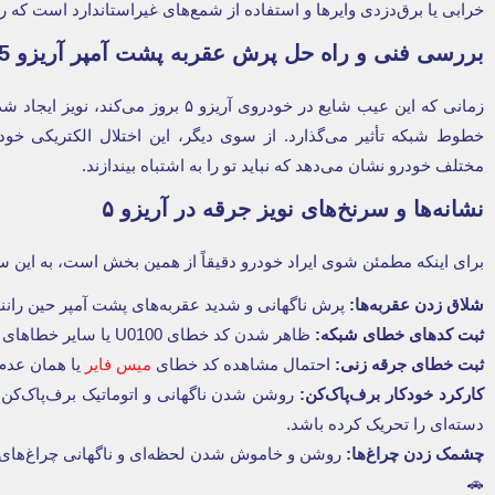
خرابی یا برق‌دزدی وایرها و استفاده از شمع‌های غیراستاندارد است که
بررسی فنی و راه حل پرش عقربه پشت آمپر آریزو 5
زمانی که این عیب شایع در خودروی آریزو ۵
خطوط شبکه تأثیر می‌گذارد. از سوی دیگر، این اختلال الکتریکی خود
مختلف خودرو نشان می‌دهد که نباید تو را به اشتباه بیندازند.
نشانه‌ها و سرنخ‌های نویز جرقه در آریزو ۵
برای اینکه مطمئن شوی ایراد خودرو دقیقاً از همین بخش است، به این س
شلاق زدن عقربه‌ها
:
پرش ناگهانی و شدید عقربه‌های پشت آمپر حین رانن
ثبت کدهای خطای شبکه
:
ظاهر شدن کد خطای U0100 یا سایر خطاهای ارتباطی در حافظه ایسیو موتور.
ثبت خطای جرقه زنی
:
احتمال مشاهده کد خطای
میس فایر
یا همان عدم 
کارکرد خودکار برف‌پاک‌کن
:
روشن شدن ناگهانی و اتوماتیک برف‌پاک‌کن ب
دسته‌ای را تحریک کرده باشد.
چشمک زدن چراغ‌ها
:
روشن و خاموش شدن لحظه‌ای و ناگهانی چراغ‌های
🚗