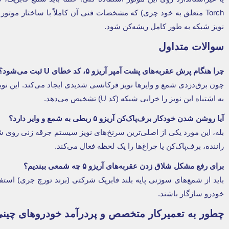
Torch متعلق به خود چری) که مشخصات فنی آن کاملاً با ساختار موتور
نویز شبکه به طور کامل ریشه‌کن شود.
سوالات متداول
چرا هنگام پرش عقربه‌های پشت آمپر آریزو
۵
، کد خطای
U
ثبت می‌شود؟
چون برق‌دزدی شمع و وایرها نویز فرکانسی شدیدی ایجاد می‌کند. این ن
به اشتباه این نویز را خرابی شبکه (کد U) تشخیص می‌دهد.
آیا روشن شدن خودکار برف‌پاک‌کن آریزو
۵
ربطی به شمع و وایر دارد؟
بله، این مورد یکی از اصلی‌ترین سرنخ‌های نویز سیستم جرقه زنی روی 
راننده، برف‌پاک‌کن یا چراغ‌ها را یک لحظه فعال می‌کند.
برای رفع مشکل شلاق زدن عقربه‌های آریزو
۵
چه شمعی ببندیم؟
باید از شمع‌های سوزنی پایه بلند فابریک شرکتی (برند تورچ چری) استفا
خودرو سازگار باشند.
چطور به تعمیرکار متخصص و پردرآمد خودروهای چین